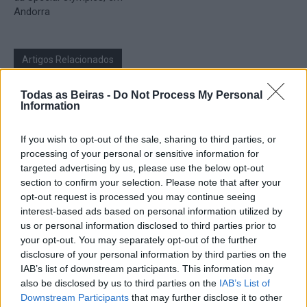
Andorra
Artigos Relacionados
Grupo motard “Lobos do Asfalto” vai
Todas as Beiras -
Do Not Process My Personal
Information
realizar, no próximo Sábado, no Parque
Urbano do Rio Diz, o evento solidário “Ride
and Rescue” a favor...
If you wish to opt-out of the sale, sharing to third parties, or
Desporto
05/08/2026
processing of your personal or sensitive information for
targeted advertising by us, please use the below opt-out
Julius Johansen é o primeiro camisola
section to confirm your selection. Please note that after your
amarela da Volta a Portugal. Rafael
opt-out request is processed you may continue seeing
Barbas, natural de Gonçalo, ficou na 62ª
interest-based ads based on personal information utilized by
posição e Bruno Maceiras, de...
Desporto
us or personal information disclosed to third parties prior to
05/08/2026
your opt-out. You may separately opt-out of the further
disclosure of your personal information by third parties on the
Volta a Portugal começa hoje em Lisboa e
IAB’s list of downstream participants. This information may
a Torre recebe os ciclistas no Domingo
also be disclosed by us to third parties on the
IAB’s List of
05/08/2026
Downstream Participants
that may further disclose it to other
Desporto