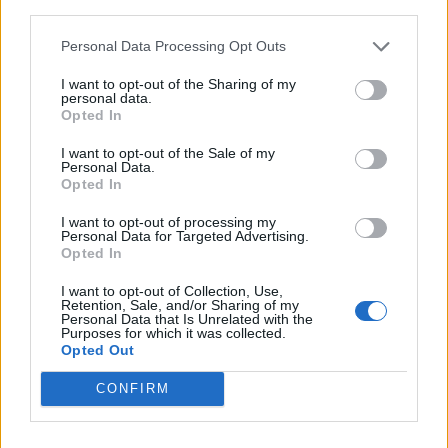
third parties.
Personal Data Processing Opt Outs
I want to opt-out of the Sharing of my
personal data.
Opted In
ARTIGOS MAIS POPULARES
I want to opt-out of the Sale of my
Personal Data.
Grupo motard “Lobos do Asfalto” vai
Opted In
realizar, no próximo Sábado, no Parque
Urbano do Rio Diz, o evento solidário “Ride
I want to opt-out of processing my
and Rescue” a favor...
Personal Data for Targeted Advertising.
Opted In
05/08/2026
I want to opt-out of Collection, Use,
Julius Johansen é o primeiro camisola
Retention, Sale, and/or Sharing of my
Personal Data that Is Unrelated with the
amarela da Volta a Portugal. Rafael
Purposes for which it was collected.
Barbas, natural de Gonçalo, ficou na 62ª
Opted Out
posição e Bruno Maceiras, de...
05/08/2026
CONFIRM
Volta a Portugal começa hoje em Lisboa e
a Torre recebe os ciclistas no Domingo