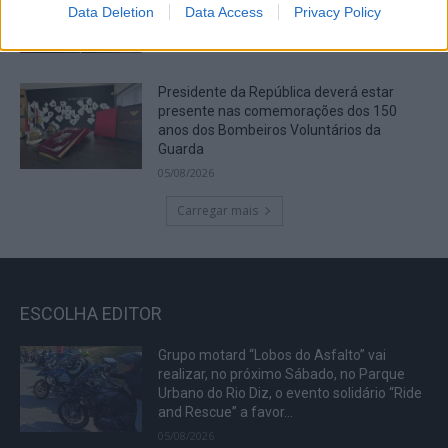
Data Deletion
Data Access
Privacy Policy
05/08/2026
Presidente da República deverá estar
presente nas comemorações dos 150
anos dos Bombeiros Voluntários da
Guarda
05/08/2026
Carregar mais
ESCOLHA EDITOR
Grupo motard “Lobos do Asfalto” vai
realizar, no próximo Sábado, no Parque
Urbano do Rio Diz, o evento solidário “Ride
and Rescue” a favor...
05/08/2026