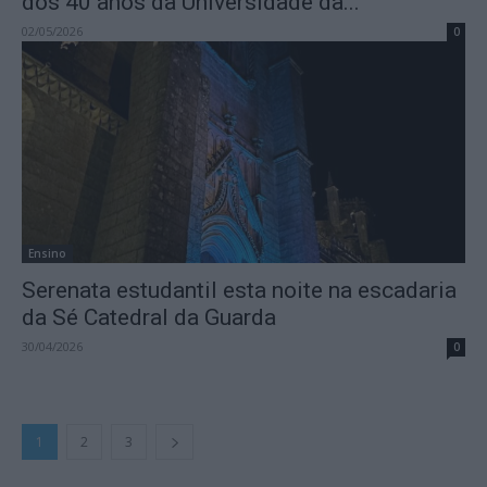
dos 40 anos da Universidade da...
02/05/2026
0
Ensino
Serenata estudantil esta noite na escadaria
da Sé Catedral da Guarda
30/04/2026
0
1
2
3