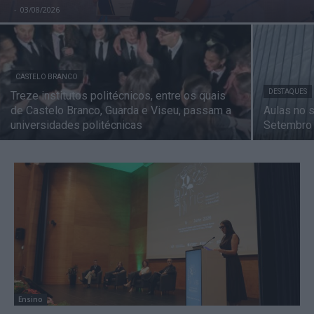
-
03/08/2026
CASTELO BRANCO
DESTAQUES
Treze institutos politécnicos, entre os quais
de Castelo Branco, Guarda e Viseu, passam a
Aulas no 
universidades politécnicas
Setembro
Ensino