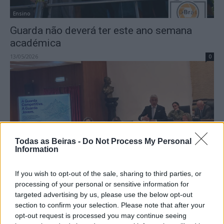
Ensino
Guarda não deverá ter este ano semana
académica
13/05/2026
0
Todas as Beiras -
Do Not Process My Personal
Information
Destaques
Proposta sobre transparência democrática
If you wish to opt-out of the sale, sharing to third parties, or
processing of your personal or sensitive information for
provoca polémica na Assembleia Municipal
targeted advertising by us, please use the below opt-out
Jovem da Guarda
section to confirm your selection. Please note that after your
10/05/2026
0
opt-out request is processed you may continue seeing