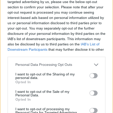
targeted advertising by us, please use the below opt-out
incêndios florestais na fase
section to confirm your selection. Please note that after your
mais crítica do Verão
opt-out request is processed you may continue seeing
interest-based ads based on personal information utilized by
us or personal information disclosed to third parties prior to
Artigos Relacionados
your opt-out. You may separately opt-out of the further
disclosure of your personal information by third parties on the
IAB’s list of downstream participants. This information may
Feira de São Bartolomeu, em Trancoso,
also be disclosed by us to third parties on the
IAB’s List of
abre hoje as portas
Downstream Participants
that may further disclose it to other
07/08/2026
third parties.
Destaques
Personal Data Processing Opt Outs
Jovem covilhanense Lua Afonso
distinguida nos EUA com o “Anita Gale
I want to opt-out of the Sharing of my
personal data.
Visionary Leadership Award”
Opted In
03/08/2026
Covilhã
I want to opt-out of the Sale of my
Personal Data.
“Ocupar a Velga” anima esta semana a
Opted In
aldeia de Valezim (Seia)
03/08/2026
I want to opt-out of processing my
Personal Data for Targeted Advertising.