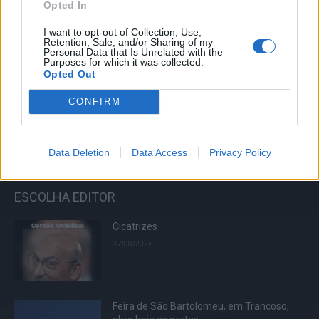
Opted In
07/08/2026
I want to opt-out of Collection, Use,
Retention, Sale, and/or Sharing of my
Francisco Campos é o vencedor da 1.ª
Personal Data that Is Unrelated with the
Etapa da Volta a Portugal
Purposes for which it was collected.
Opted Out
06/08/2026
CONFIRM
Carregar mais
Data Deletion
Data Access
Privacy Policy
ESCOLHA EDITOR
Cicatrizes
07/08/2026
Feira de São Bartolomeu, em Trancoso,