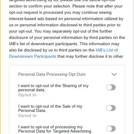
section to confirm your selection. Please note that after your
opt-out request is processed you may continue seeing
interest-based ads based on personal information utilized by
us or personal information disclosed to third parties prior to
your opt-out. You may separately opt-out of the further
ARTIGOS MAIS POPULARES
disclosure of your personal information by third parties on the
IAB’s list of downstream participants. This information may
Cicatrizes
also be disclosed by us to third parties on the
IAB’s List of
07/08/2026
Downstream Participants
that may further disclose it to other
third parties.
Personal Data Processing Opt Outs
Feira de São Bartolomeu, em Trancoso,
I want to opt-out of the Sharing of my
abre hoje as portas
personal data.
07/08/2026
Opted In
I want to opt-out of the Sale of my
Personal Data.
Opted In
Presidente da República considera que a
Feira de São Mateus é um local de
I want to opt-out of processing my
encontro da diáspora mas também um
Personal Data for Targeted Advertising.
lugar de expressão do...