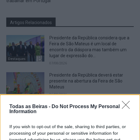
trabalhar em Portugal
Artigos Relacionados
Presidente da República considera que a
Feira de São Mateus é um local de
encontro da diáspora mas também um
lugar de expressão do...
Destaques
07/08/2026
Presidente da República deverá estar
presente na abertura da Feira de São
Mateus
06/08/2026
Cultura
Todas as Beiras -
Do Not Process My Personal
Crossódromo das Lajes, em Fernão
Information
Joanes, recebe no Sábado etapa do
Campeonato Nacional de Supercross
If you wish to opt-out of the sale, sharing to third parties, or
06/08/2026
Desporto
processing of your personal or sensitive information for
targeted advertising by us, please use the below opt-out