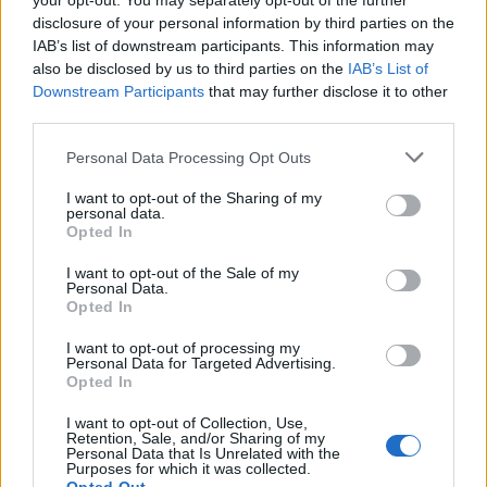
your opt-out. You may separately opt-out of the further
disclosure of your personal information by third parties on the
IAB’s list of downstream participants. This information may
also be disclosed by us to third parties on the
IAB’s List of
Downstream Participants
that may further disclose it to other
third parties.
Personal Data Processing Opt Outs
Artigo anterior
Próximo artigo
Marchas Populares
Smart cities, governação e
I want to opt-out of the Sharing of my
protagonizadas pela
controle democráticos:
personal data.
Opted In
comunidade escolar de
desafios éticos e
Pinhel
implicações para Portugal e
I want to opt-out of the Sale of my
outros países
Personal Data.
Opted In
I want to opt-out of processing my
Artigos Relacionados
Personal Data for Targeted Advertising.
Opted In
Incêndio florestal no concelho de Fornos
I want to opt-out of Collection, Use,
de Algodres
Retention, Sale, and/or Sharing of my
Personal Data that Is Unrelated with the
07/08/2026
Purposes for which it was collected.
Destaques