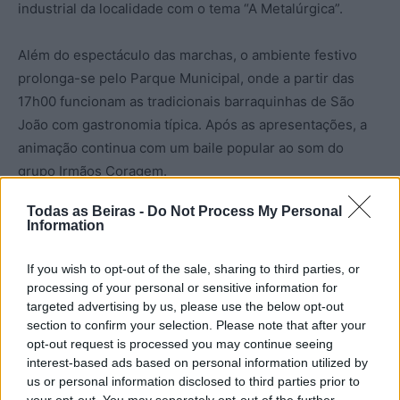
industrial da localidade com o tema “A Metalúrgica”.
Além do espectáculo das marchas, o ambiente festivo
prolonga-se pelo Parque Municipal, onde a partir das
17h00 funcionam as tradicionais barraquinhas de São
João com gastronomia típica. Após as apresentações, a
animação continua com um baile popular ao som do
grupo Irmãos Coragem.
Todas as Beiras -
Do Not Process My Personal
Ano após ano, as Marchas Populares de São João
Information
consolidam-se como um dos eventos de maior
participação comunitária do concelho de Seia, reunindo
If you wish to opt-out of the sale, sharing to third parties, or
escolas, associações, freguesias e colectividades numa
processing of your personal or sensitive information for
targeted advertising by us, please use the below opt-out
celebração que alia tradição, criatividade e espírito de
section to confirm your selection. Please note that after your
comunidade.
opt-out request is processed you may continue seeing
interest-based ads based on personal information utilized by
us or personal information disclosed to third parties prior to