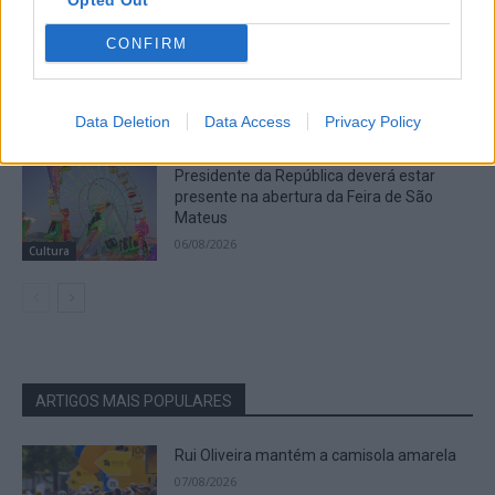
Opted Out
CONFIRM
Presidente da República considera que a
Feira de São Mateus é um local de
encontro da diáspora mas também um
lugar de expressão do...
Destaques
Data Deletion
Data Access
Privacy Policy
07/08/2026
Presidente da República deverá estar
presente na abertura da Feira de São
Mateus
06/08/2026
Cultura
ARTIGOS MAIS POPULARES
Rui Oliveira mantém a camisola amarela
07/08/2026