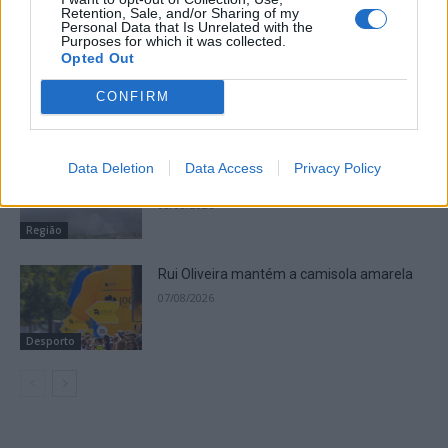
Artigos Relacionados
Retention, Sale, and/or Sharing of my
Personal Data that Is Unrelated with the
Purposes for which it was collected.
Judoca do Sabugal revalida título de
Opted Out
campeã mundial de judown
08/08/2026
CONFIRM
Desporto
Incêndio no concelho de Fornos de
Data Deletion
Data Access
Privacy Policy
Algodres em fase de resolução
08/08/2026
Região
Rui Oliveira mantém a camisola amarela
07/08/2026
Desporto