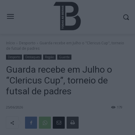
Início
Desporto
Guarda recebe em Julho o "Clericus Cup", torneio
de futsal de padres
Desporto
Destaques
Região
Guarda
Guarda recebe em Julho o
“Clericus Cup”, torneio de
futsal de padres
25/06/2026
179