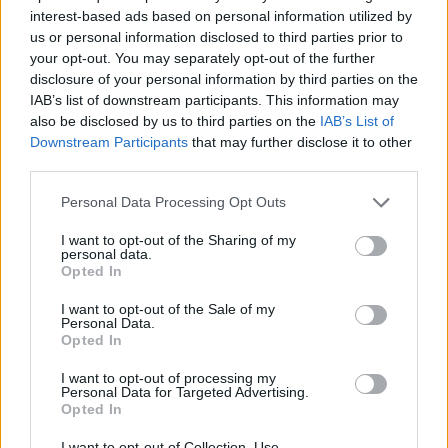
interest-based ads based on personal information utilized by
us or personal information disclosed to third parties prior to
your opt-out. You may separately opt-out of the further
disclosure of your personal information by third parties on the
IAB’s list of downstream participants. This information may
also be disclosed by us to third parties on the
IAB’s List of
Downstream Participants
that may further disclose it to other
third parties.
Personal Data Processing Opt Outs
I want to opt-out of the Sharing of my
personal data.
Opted In
Artigo anterior
Próximo artigo
Luís Figueiredo deverá
Socialista Manuela
I want to opt-out of the Sale of my
assumir funções na próxima
Fernandes rejeita autoria da
Personal Data.
Segunda-feira como director
moção de censura ao
Opted In
da Segurança Social da
autarca da Guarda
I want to opt-out of processing my
Guarda
Personal Data for Targeted Advertising.
Opted In
I want to opt-out of Collection, Use,