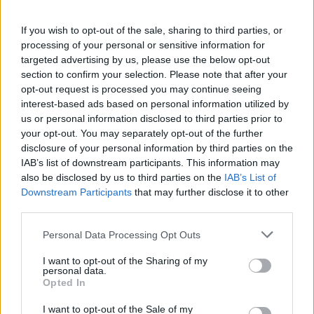
de Algodres
08/08/2026
Região
If you wish to opt-out of the sale, sharing to third parties, or
processing of your personal or sensitive information for
Judoca do Sabugal revalida título de
targeted advertising by us, please use the below opt-out
campeã mundial de judown
section to confirm your selection. Please note that after your
08/08/2026
opt-out request is processed you may continue seeing
Desporto
interest-based ads based on personal information utilized by
us or personal information disclosed to third parties prior to
your opt-out. You may separately opt-out of the further
disclosure of your personal information by third parties on the
IAB’s list of downstream participants. This information may
also be disclosed by us to third parties on the
IAB’s List of
Downstream Participants
that may further disclose it to other
ARTIGOS MAIS POPULARES
third parties.
Rui Oliveira mantém a amarela e Rafael
Personal Data Processing Opt Outs
Barbas (Gonçalo) chegou na 30º lugar na
etapa de hoje da Volta a Portugal em
I want to opt-out of the Sharing of my
personal data.
Bicicleta
Opted In
08/08/2026
I want to opt-out of the Sale of my