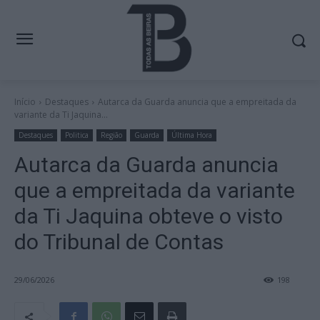
Início
Destaques
Autarca da Guarda anuncia que a empreitada da
variante da Ti Jaquina...
Destaques
Politica
Região
Guarda
Última Hora
Autarca da Guarda anuncia
que a empreitada da variante
da Ti Jaquina obteve o visto
do Tribunal de Contas
29/06/2026
198