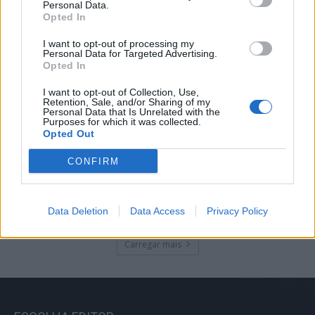
Oito meios aéreos e mais de 260
Personal Data.
operacionais combatem fogo em Fornos
Opted In
de Algodres
I want to opt-out of processing my
08/08/2026
Personal Data for Targeted Advertising.
Opted In
Judoca do Sabugal revalida título de
I want to opt-out of Collection, Use,
campeã mundial de judown
Retention, Sale, and/or Sharing of my
Personal Data that Is Unrelated with the
08/08/2026
Purposes for which it was collected.
Opted Out
CONFIRM
Incêndio no concelho de Fornos de
Algodres em fase de resolução
08/08/2026
Data Deletion
Data Access
Privacy Policy
Carregar mais