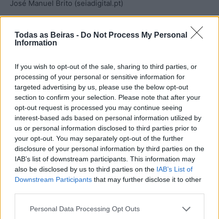
José Manuel Brito (seiadigital.pt)
Todas as Beiras -
Do Not Process My Personal
Information
If you wish to opt-out of the sale, sharing to third parties, or
processing of your personal or sensitive information for
targeted advertising by us, please use the below opt-out
section to confirm your selection. Please note that after your
opt-out request is processed you may continue seeing
Artigo anterior
Próximo artigo
interest-based ads based on personal information utilized by
Violência doméstica,
Taça Regional Carlos
us or personal information disclosed to third parties prior to
ofensas à integridade física e
Clemente 2026, em Aldeia do
your opt-out. You may separately opt-out of the further
ameaça são algumas das
Bispo, contou com a
disclosure of your personal information by third parties on the
queixas registadas em Junho
participação de mais de três
IAB’s list of downstream participants. This information may
pela PSP da Guarda
dezenas de jogadores de
also be disclosed by us to third parties on the
IAB’s List of
matraquilhos
Downstream Participants
that may further disclose it to other
third parties.
Personal Data Processing Opt Outs
Artigos Relacionados