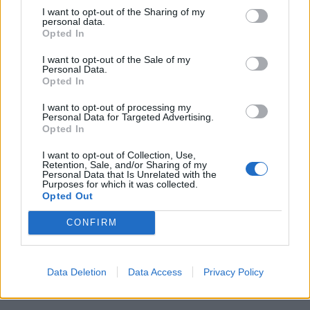
I want to opt-out of the Sharing of my
Presidente da República preside à sessão
personal data.
Opted In
solene das comemorações do 150.°
aniversário dos Bombeiros da Guarda
I want to opt-out of the Sale of my
09/08/2026
Destaques
Personal Data.
Opted In
Rui Oliveira mantém a amarela e Rafael
I want to opt-out of processing my
Barbas (Gonçalo) chegou no 30º lugar na
Personal Data for Targeted Advertising.
etapa de hoje da Volta a Portugal em
Opted In
Bicicleta
Desporto
08/08/2026
I want to opt-out of Collection, Use,
Retention, Sale, and/or Sharing of my
Personal Data that Is Unrelated with the
Oito meios aéreos e mais de 260
Purposes for which it was collected.
operacionais combatem fogo em Fornos
Opted Out
de Algodres
CONFIRM
08/08/2026
Região
Data Deletion
Data Access
Privacy Policy