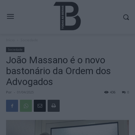
Início
Sociedade
Sociedade
João Massano é o novo
bastonário da Ordem dos
Advogados
Por
-
01/04/2025
436
0