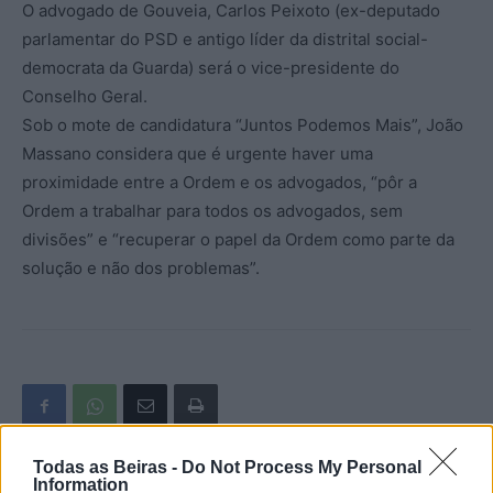
O advogado de Gouveia, Carlos Peixoto (ex-deputado
parlamentar do PSD e antigo líder da distrital social-
democrata da Guarda) será o vice-presidente do
Conselho Geral.
Sob o mote de candidatura “Juntos Podemos Mais”, João
Massano considera que é urgente haver uma
proximidade entre a Ordem e os advogados, “pôr a
Ordem a trabalhar para todos os advogados, sem
divisões” e “recuperar o papel da Ordem como parte da
solução e não dos problemas”.
Todas as Beiras -
Do Not Process My Personal
Information