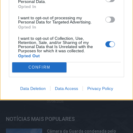
Personal Data.
Opted In
Crossódromo das Lajes, em Fernão
Joanes, recebe no Sábado etapa do
I want to opt-out of processing my
Personal Data for Targeted Advertising.
Campeonato Nacional de Supercross
Opted In
06/08/2026
I want to opt-out of Collection, Use,
Retention, Sale, and/or Sharing of my
Rick Estrin & The Nightcats abrem esta
Personal Data that Is Unrelated with the
noite o Festival de Blues da Guarda
Purposes for which it was collected.
Opted Out
06/08/2026
CONFIRM
Grupo motard “Lobos do Asfalto” vai
realizar, no próximo Sábado, no Parque
Data Deletion
Data Access
Privacy Policy
Urbano do Rio Diz, o evento solidário
“Ride and Rescue” a favor...
05/08/2026
NOTÍCIAS MAIS POPULARES
Câmara da Guarda condenada pelo