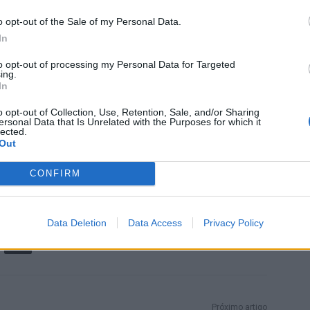
o IC12/A35 (Nelas–Mangualde) e o IC7 (Seia–Celorico
para o desenvolvimento regional.
o opt-out of the Sale of my Personal Data.
In
entre o Governo e as autarquias numa fase considerada
to opt-out of processing my Personal Data for Targeted
ing.
 com forte impacto económico e territorial nas Beiras.
In
o opt-out of Collection, Use, Retention, Sale, and/or Sharing
ersonal Data that Is Unrelated with the Purposes for which it
lected.
Out
CONFIRM
Data Deletion
Data Access
Privacy Policy
Próximo artigo