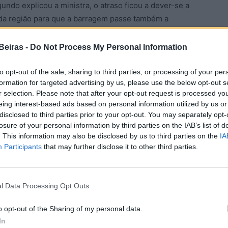
undo explicou a ministra, o atraso ficou a dever-se a
da região para que a barragem passe também a
ana.
Beiras -
Do Not Process My Personal Information
me que a barragem passe também a ter consumo para
ados. Alguns dos municípios já nos forneceram, mas
to opt-out of the sale, sharing to third parties, or processing of your per
formation for targeted advertising by us, please use the below opt-out s
rmos os dados, a APA abre o concurso. Está previsto
r selection. Please note that after your opt-out request is processed y
da Graça Carvalho.
eing interest-based ads based on personal information utilized by us or
disclosed to third parties prior to your opt-out. You may separately opt-
em Lisboa com os autarcas dos municípios abrangidos
losure of your personal information by third parties on the IAB’s list of
. This information may also be disclosed by us to third parties on the
IA
siderado estratégico para o território. No encontro
Participants
that may further disclose it to other third parties.
Almeida (Mangualde), Jorge Ferreira (Gouveia),
ornos de Algodres).
l Data Processing Opt Outs
ortunidade de aprofundar o conhecimento sobre o
das com o impacto da infraestrutura nas populações
o opt-out of the Sharing of my personal data.
idas questões ligadas às acessibilidades da região,
In