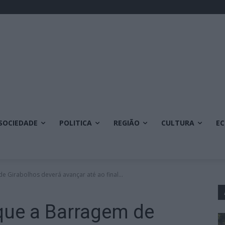
SOCIEDADE
POLITICA
REGIÃO
CULTURA
E
e Girabolhos deverá avançar até ao final...
que a Barragem de