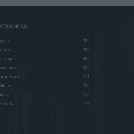
ATEGORIAS
egião
789
uarda
765
estaques
385
ociedade
335
ltima Hora
271
litica
236
ltura
150
esporto
128