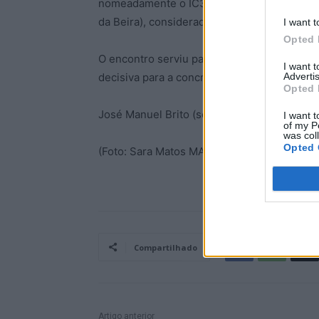
nomeadamente o IC37 (Seia–Nelas–Viseu), 
da Beira), consideradas vias fundamentais 
I want t
Opted 
O encontro serviu para reforçar o diálogo 
I want 
Advertis
decisiva para a concretização de um projeto
Opted 
José Manuel Brito (seiadigital.pt)
I want t
of my P
was col
Opted 
(Foto: Sara Matos MAEn)
Compartilhado
Artigo anterior