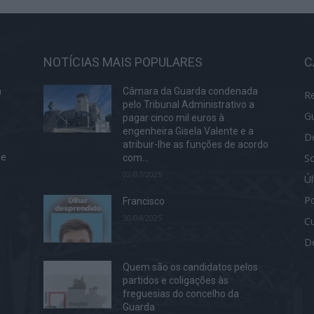
NOTÍCIAS MAIS POPULARES
C
a
Câmara da Guarda condenada
R
pelo Tribunal Administrativo a
G
pagar cinco mil euros à
engenheira Gisela Valente e a
D
atribuir-lhe as funções de acordo
S
de
com...
02/07/2025
Ú
Po
Francisco
30/04/2025
Cu
D
Quem são os candidatos pelos
partidos e coligações às
freguesias do concelho da
Guarda