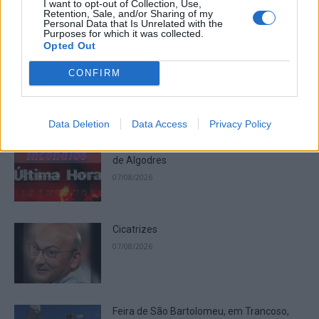
I want to opt-out of Collection, Use,
Retention, Sale, and/or Sharing of my
Personal Data that Is Unrelated with the
ARTIGOS MAIS POPULARES
Purposes for which it was collected.
Opted Out
Rui Oliveira mantém a camisola amarela
CONFIRM
07/08/2026
Data Deletion
Data Access
Privacy Policy
Incêndio florestal no concelho de Fornos
de Algodres
07/08/2026
Cicatrizes
07/08/2026
Feira de São Bartolomeu, em Trancoso,