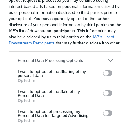
opt-out request is processed you may continue seeing
Artigos Relacionados
interest-based ads based on personal information utilized by
us or personal information disclosed to third parties prior to
Filhós da Guarda com burrata
your opt-out. You may separately opt-out of the further
disclosure of your personal information by third parties on the
19/07/2026
IAB’s list of downstream participants. This information may
also be disclosed by us to third parties on the
IAB’s List of
Culinária
Downstream Participants
that may further disclose it to other
third parties.
Pão de ló cremoso
21/06/2026
Personal Data Processing Opt Outs
Culinária
I want to opt-out of the Sharing of my
personal data.
Opted In
Rojões com gel de pimentos assados e
molho verde
I want to opt-out of the Sale of my
Personal Data.
10/06/2026
Opted In
Culinária
I want to opt-out of processing my
Personal Data for Targeted Advertising.
Opted In