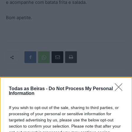
e acompanhe com batata frita e salada.
Bom apetite.
Artigo anterior
Próximo artigo
Todas as Beiras -
Do Not Process My Personal
Júlio Santos, que foi reeleito
Vila Franca das Naves exige
Information
líder da Concelhia do PSD da
a reabertura da estação
Guarda com 123 votos, quer
ferroviária
If you wish to opt-out of the sale, sharing to third parties, or
«engrandecer» e «unir o
processing of your personal or sensitive information for
partido»
targeted advertising by us, please use the below opt-out
section to confirm your selection. Please note that after your