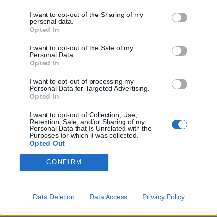
I want to opt-out of the Sharing of my
Sociedade
personal data.
Opted In
Caminhada solidária “Juntos pelo Ângelo”
30/04/2025
I want to opt-out of the Sale of my
Personal Data.
Opted In
I want to opt-out of processing my
Personal Data for Targeted Advertising.
Opted In
I want to opt-out of Collection, Use,
Retention, Sale, and/or Sharing of my
Personal Data that Is Unrelated with the
Purposes for which it was collected.
Opted Out
Opinião
Francisco
CONFIRM
30/04/2025
Data Deletion
Data Access
Privacy Policy
131
132
133