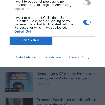
I want to opt-out of processing my
Personal Data for Targeted Advertising.
Artigo anterior
Próximo artigo
Opted In
“Ribeirinha – Festival de
Cinco detidos por suspeitas
Tunas Femininas da Guarda”
do crime de tráfico de
I want to opt-out of Collection, Use,
Sábado no TMG
estupefacientes
Retention, Sale, and/or Sharing of my
Personal Data that Is Unrelated with the
Purposes for which it was collected.
Opted Out
Artigos Relacionados
CONFIRM
Cicatrizes
07/08/2026
Data Deletion
Data Access
Privacy Policy
Opinião
Como pagar o IRS e outros impostos em
prestações no Portal das Finanças
02/08/2026
Economia
Prestação Social Única: simplificação ou
novo labirinto social?