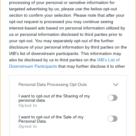
Daqui a uns meses, na hora de pedir a cruzinha no
processing of your personal or sensitive information for
targeted advertising by us, please use the below opt-out
boletim de voto, talvez os idosos ganhem, não só, um
section to confirm your selection. Please note that after your
nome como a promessa de uma excursãozita a um bonito
opt-out request is processed you may continue seeing
local algures no Litoral.
interest-based ads based on personal information utilized by
us or personal information disclosed to third parties prior to
your opt-out. You may separately opt-out of the further
*
Natural de Gonçalo, Gabriela Marujo foi jornalista do
disclosure of your personal information by third parties on the
Jornal Terras da Beira entre 1995 e 2023. Neste
IAB’s list of downstream participants. This information may
momento, é membro de uma associação que tem como
also be disclosed by us to third parties on the
IAB’s List of
objectivo principal a promoção da cestaria. Cultura,
Downstream Participants
that may further disclose it to other
third parties.
religião, sociologia e etnografia são as suas paixões.
Personal Data Processing Opt Outs
I want to opt-out of the Sharing of my
personal data.
Opted In
I want to opt-out of the Sale of my
Personal Data.
Opted In