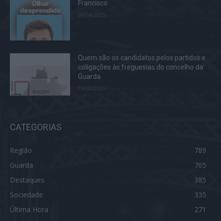
Francisco
30/04/2025
Quem são os candidatos pelos partidos e
coligações às freguesias do concelho da
Guarda
19/08/2025
CATEGORIAS
Região
789
Guarda
765
Destaques
385
Sociedade
335
Última Hora
271