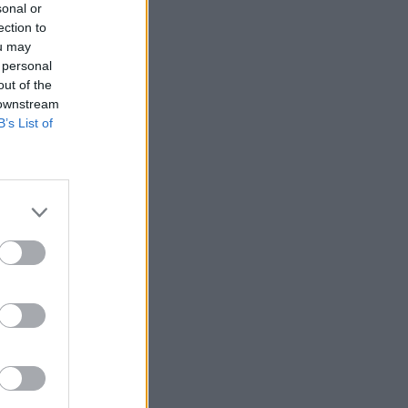
sonal or
ection to
ou may
 personal
out of the
 downstream
B’s List of