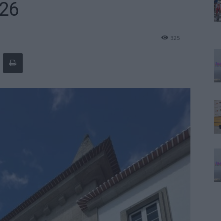
026
325