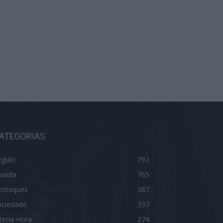
ATEGORIAS
egião
792
uarda
765
estaques
387
ociedade
337
ltima Hora
274