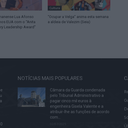
Cultura
lhanense Lua Afonso
“Ocupar a Velga” anima esta semana
 nos EUA com o “Anita
a aldeia de Valezim (Seia)
ary Leadership Award”
NOTÍCIAS MAIS POPULARES
C
 e
Câmara da Guarda condenada
R
ou
pelo Tribunal Administrativo a
G
da
pagar cinco mil euros à
engenheira Gisela Valente e a
D
atribuir-lhe as funções de acordo
S
com...
60
02/07/2025
Ú