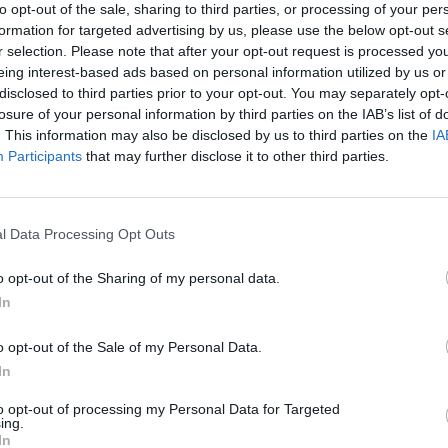
to opt-out of the sale, sharing to third parties, or processing of your per
formation for targeted advertising by us, please use the below opt-out s
r selection. Please note that after your opt-out request is processed y
eing interest-based ads based on personal information utilized by us or
andidatura para a cidade ser “Capital Nacional da
disclosed to third parties prior to your opt-out. You may separately opt-
 promover e valorizar as políticas municipais
losure of your personal information by third parties on the IAB’s list of
. This information may also be disclosed by us to third parties on the
IA
ue estes têm na comunidade».
Participants
that may further disclose it to other third parties.
 foi feito esta Quinta-feira pelo presidente da
e a reunião pública do executivo e na qual marcaram
l Data Processing Opt Outs
to da iniciativa “Um dia com o Presidente”. Citado
das as Beiras”, o autarca explicou que pretende-se
o opt-out of the Sharing of my personal data.
 jovens possam «compreender a importância que a
In
uilo que é a determinação do futuro».
o opt-out of the Sale of my Personal Data.
In
nte na candidatura que será submetida até ao próximo
nicípio amigo dos jovens”, reflectindo a energia e o
to opt-out of processing my Personal Data for Targeted
ing.
como referência nacional nas políticas de juventude»,
In