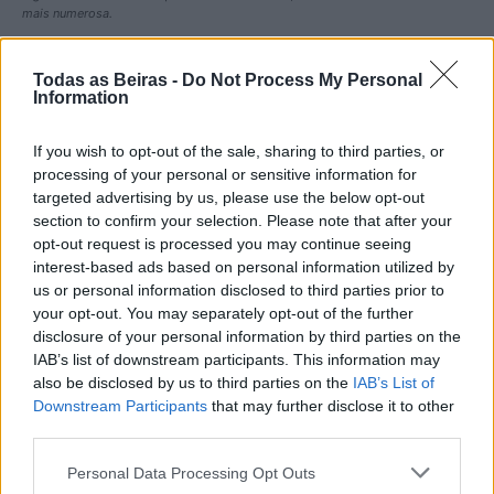
mais numerosa.
Todas as Beiras -
Do Not Process My Personal
Information
If you wish to opt-out of the sale, sharing to third parties, or
processing of your personal or sensitive information for
targeted advertising by us, please use the below opt-out
section to confirm your selection. Please note that after your
opt-out request is processed you may continue seeing
Artigo anterior
Próximo artigo
interest-based ads based on personal information utilized by
CIM Beiras e Serra da Estrela
Agostinho Silva é o novo
us or personal information disclosed to third parties prior to
contará com mais de 800
presidente da UGT/Guarda
your opt-out. You may separately opt-out of the further
operacionais no combate a
disclosure of your personal information by third parties on the
incêndios florestais na fase
IAB’s list of downstream participants. This information may
mais crítica do Verão
also be disclosed by us to third parties on the
IAB’s List of
Downstream Participants
that may further disclose it to other
third parties.
Artigos Relacionados
Personal Data Processing Opt Outs