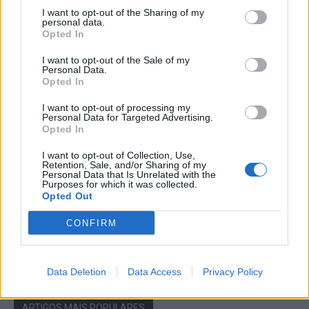
Grupo motard “Lobos do Asfalto” vai
I want to opt-out of the Sharing of my
realizar, no próximo Sábado, no Parque
personal data.
Urbano do Rio Diz, o evento solidário “Ride
Opted In
and Rescue” a favor...
Desporto
05/08/2026
I want to opt-out of the Sale of my
Personal Data.
Opted In
Julius Johansen é o primeiro camisola
amarela da Volta a Portugal. Rafael
I want to opt-out of processing my
Barbas, natural de Gonçalo, ficou na 62ª
Personal Data for Targeted Advertising.
posição e Bruno Maceiras, de...
Opted In
Desporto
05/08/2026
I want to opt-out of Collection, Use,
Retention, Sale, and/or Sharing of my
Volta a Portugal começa hoje em Lisboa e
Personal Data that Is Unrelated with the
a Torre recebe os ciclistas no Domingo
Purposes for which it was collected.
Opted Out
05/08/2026
Desporto
CONFIRM
Data Deletion
Data Access
Privacy Policy
ARTIGOS MAIS POPULARES