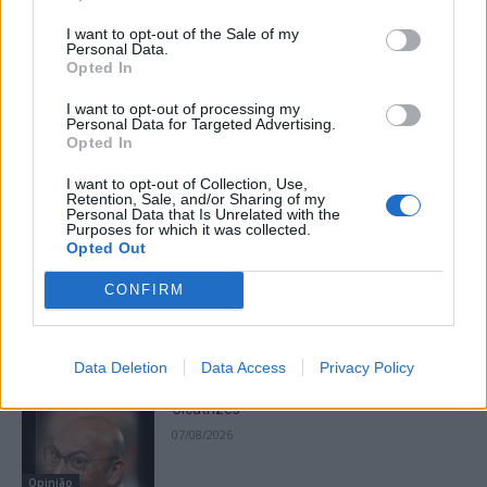
I want to opt-out of the Sale of my
Personal Data.
Opted In
I want to opt-out of processing my
Personal Data for Targeted Advertising.
Opted In
Artigo anterior
Próximo artigo
I want to opt-out of Collection, Use,
Garantir o amanhã hoje
Novo “Regulamento de
Retention, Sale, and/or Sharing of my
Uniformes, Insígnias e
Personal Data that Is Unrelated with the
Purposes for which it was collected.
Identificações dos
Opted Out
Bombeiros Voluntários”
publicado hoje em DR
CONFIRM
Artigos Relacionados
Data Deletion
Data Access
Privacy Policy
Cicatrizes
07/08/2026
Opinião