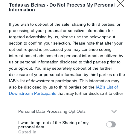
Todas as Beiras -
Do Not Process My Personal
Information
If you wish to opt-out of the sale, sharing to third parties, or
processing of your personal or sensitive information for
targeted advertising by us, please use the below opt-out
section to confirm your selection. Please note that after your
opt-out request is processed you may continue seeing
interest-based ads based on personal information utilized by
Por último, alertamos que a opção pode ser efetuada
us or personal information disclosed to third parties prior to
independentemente da categoria de rendimentos ou do
your opt-out. You may separately opt-out of the further
local da sua obtenção, e sobretudo NÃO ESQUECER, de
disclosure of your personal information by third parties on the
simular, evitando surpresas desagradáveis.
IAB’s list of downstream participants. This information may
also be disclosed by us to third parties on the
IAB’s List of
Downstream Participants
that may further disclose it to other
(Para pedido de esclarecimentos adicionais ou
third parties.
sugestões, enviar para:
diariodetodasasbeirasfinancas@gmail.com
Personal Data Processing Opt Outs
)
I want to opt-out of the Sharing of my
personal data.
Opted In