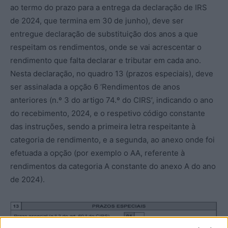
ao termo do prazo para a entrega da declaração de IRS
de 2024, que termina em 30 de junho), deve ser
entregue declaração de substituição dos anos a que
respeitam os rendimentos, onde se vai acrescentar o
rendimento que falta declarar e tributar em cada ano.
Nesta declaração, no quadro 13 (prazos especiais), deve
ser assinalada a opção 6 ‘Rendimentos de anos
anteriores (n.º 3 do artigo 74.º do CIRS’, indicando o ano
do recebimento, 2024, e o respetivo código constante
das instruções, sendo a primeira letra respeitante à
categoria de rendimento, e a segunda, ao anexo onde foi
efetuada a opção (por exemplo o AA, referente à
rendimentos da categoria A constante do anexo A do ano
de 2024).