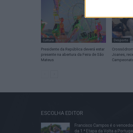
Cultura
Desporto
Presidente da República deverá estar
Crossódromo
presente na abertura da Feira de São
Joanes, rec
Mateus
Campeonato
ESCOLHA EDITOR
Francisco Campos é o vencedo
da 1.ª Etapa da Volta a Portuga