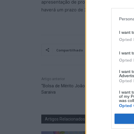
apresentação de propostas decorre até ao p
haverá um prazo de 240 dias para ser exec
Persona
I want t
Opted 
Compartilhado
I want t
Opted 
I want 
Advertis
Artigo anterior
Opted 
“Bolsa de Mérito João Lopes” atribuída a Móni
Saraiva
I want t
of my P
was col
Opted 
Artigos Relacionados