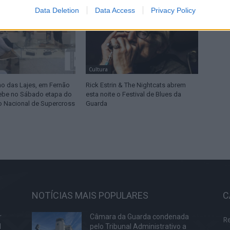
Data Deletion
Data Access
Privacy Policy
Cultura
 das Lajes, em Fernão
Rick Estrin & The Nightcats abrem
ebe no Sábado etapa do
esta noite o Festival de Blues da
 Nacional de Supercross
Guarda
NOTÍCIAS MAIS POPULARES
C
r
Câmara da Guarda condenada
R
l
pelo Tribunal Administrativo a