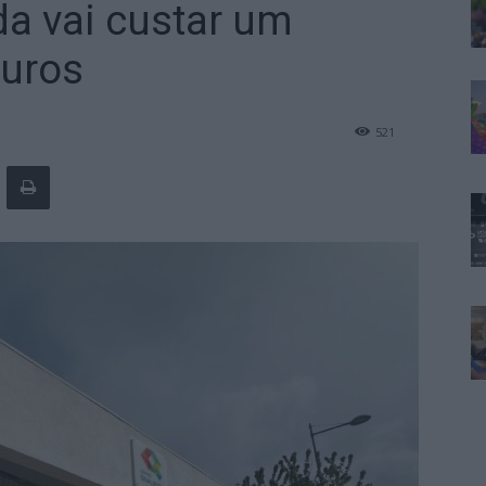
a vai custar um
euros
521