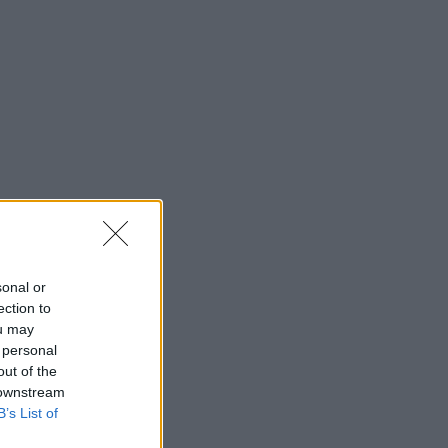
sonal or
ection to
ou may
 personal
out of the
 downstream
B’s List of