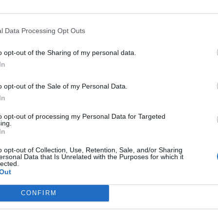
róximo dia 11 de Junho. Depois de adjudicada a obra,
utada.
l Data Processing Opt Outs
o opt-out of the Sharing of my personal data.
In
o opt-out of the Sale of my Personal Data.
In
to opt-out of processing my Personal Data for Targeted
ing.
Próximo artigo
In
ca
“Grande Prémio Internacional Beiras e Serra da
Estrela” começa Sexta-feira em Almeida e
o opt-out of Collection, Use, Retention, Sale, and/or Sharing
ersonal Data that Is Unrelated with the Purposes for which it
terminará no Domingo em Seia
lected.
Out
CONFIRM