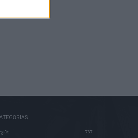
ATEGORIAS
egião
787