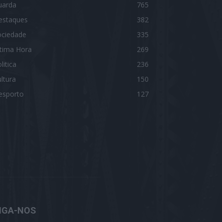
uarda
765
estaques
382
ociedade
335
ltima Hora
269
litica
236
ltura
150
esporto
127
IGA-NOS