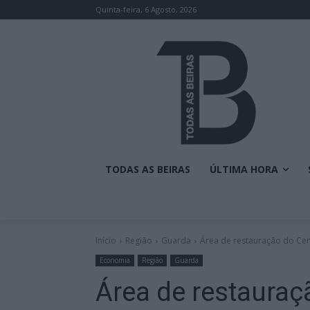
Quinta-feira, 6 Agosto, 2026
TODAS AS BEIRAS
ÚLTIMA HORA
Início
Região
Guarda
Área de restauração do Cen
Economia
Região
Guarda
Área de restauraç