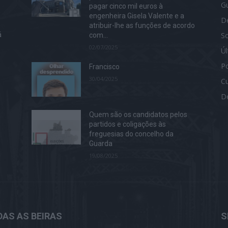
G
pagar cinco mil euros à
engenheira Gisela Valente e a
D
atribuir-lhe as funções de acordo
S
á
com...
02/07/2025
Ú
Po
Francisco
30/04/2025
Cu
D
Quem são os candidatos pelos
partidos e coligações às
freguesias do concelho da
Guarda
19/08/2025
AS AS BEIRAS
S