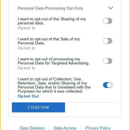
Personal Data Processing Opt Outs
I want to opt-out of the Sharing of my
personal data.
Opted In
ARTIGOS MAIS POPULARES
I want to opt-out of the Sale of my
Personal Data.
Cicatrizes
Opted In
07/08/2026
I want to opt-out of processing my
Personal Data for Targeted Advertising.
Opted In
I want to opt-out of Collection, Use,
Feira de São Bartolomeu, em Trancoso,
Retention, Sale, and/or Sharing of my
abre hoje as portas
Personal Data that Is Unrelated with the
Purposes for which it was collected.
07/08/2026
Opted Out
CONFIRM
Presidente da República considera que a
Feira de São Mateus é um local de
encontro da diáspora mas também um
Data Deletion
Data Access
Privacy Policy