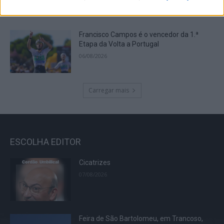
lugar de expressão do...
07/08/2026
Francisco Campos é o vencedor da 1.ª
Etapa da Volta a Portugal
06/08/2026
Carregar mais
ESCOLHA EDITOR
Cicatrizes
07/08/2026
Feira de São Bartolomeu, em Trancoso,