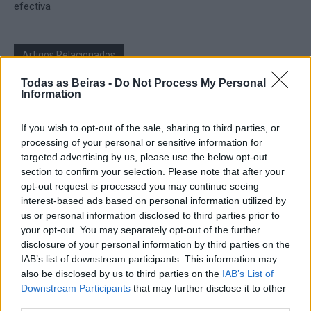
efectiva
Artigos Relacionados
Todas as Beiras -
Do Not Process My Personal
Presidente da República considera que a
Information
Feira de São Mateus é um local de
encontro da diáspora mas também um
If you wish to opt-out of the sale, sharing to third parties, or
lugar de expressão do...
Destaques
processing of your personal or sensitive information for
07/08/2026
targeted advertising by us, please use the below opt-out
Presidente da República deverá estar
section to confirm your selection. Please note that after your
presente na abertura da Feira de São
opt-out request is processed you may continue seeing
Mateus
interest-based ads based on personal information utilized by
06/08/2026
us or personal information disclosed to third parties prior to
Cultura
your opt-out. You may separately opt-out of the further
disclosure of your personal information by third parties on the
Crossódromo das Lajes, em Fernão
IAB’s list of downstream participants. This information may
Joanes, recebe no Sábado etapa do
also be disclosed by us to third parties on the
IAB’s List of
Campeonato Nacional de Supercross
Downstream Participants
that may further disclose it to other
06/08/2026
Desporto
third parties.