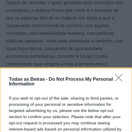
Depois de recordar o apoio prestado pelo município aos
ucranianos, o autarca frisou que «este é o exemplo de
que as palavras têm de se traduzir em actos e que a
cooperação internacional se constrói com acções
concretas, com sensibilidade humana, com políticas
públicas capazes». «Mas este consulado é também, com
igual importância, uma janela de oportunidade
económica estratégica», considera Sérgio Costa,
relembrando que «Angola é hoje a terceira maior
economia da África subsariana e o segundo maior
produtor de petróleo do continente africano».
Todas as Beiras -
Do Not Process My Personal
Information
Ainda durante a sessão inaugural, que decorreu no
If you wish to opt-out of the sale, sharing to third parties, or
edifício da Câmara Municipal, a embaixadora da
processing of your personal or sensitive information for
República de Angola em Portugal, Maria de Jesus dos
targeted advertising by us, please use the below opt-out
section to confirm your selection. Please note that after your
Reis Ferreira, evidenciou também a importância do
opt-out request is processed you may continue seeing
espaço hoje inaugurado, que, para além da prestação de
interest-based ads based on personal information utilized by