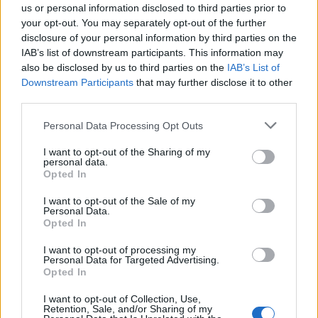
serviços consulares aos angolanos, prestará também
us or personal information disclosed to third parties prior to
«informação aos cidadãos como ir para Angola e como
your opt-out. You may separately opt-out of the further
investir em Angola». Por seu lado, Dulce Gomes, cônsul-
disclosure of your personal information by third parties on the
IAB’s list of downstream participants. This information may
geral de Angola no Porto, referiu que a abertura deste
also be disclosed by us to third parties on the
IAB’s List of
consulado representa mais do que um acto
Downstream Participants
that may further disclose it to other
administrativo», é a afirmação do «firme propósito de do
third parties.
Estado angolano em servir os seus cidadãos da diáspora
Personal Data Processing Opt Outs
com proximidade e dignidade».
I want to opt-out of the Sharing of my
personal data.
O consulado honorário de Angola, inaugurado esta
Opted In
manhã, fica mesmo ao lado do espaço de restauração “A
I want to opt-out of the Sale of my
Tasquinha”, onde a comitiva se deslocou depois do acto
Personal Data.
inaugural, tendo a embaixadora angolana assinado o livro
Opted In
de honra.
I want to opt-out of processing my
Personal Data for Targeted Advertising.
Opted In
I want to opt-out of Collection, Use,
Retention, Sale, and/or Sharing of my