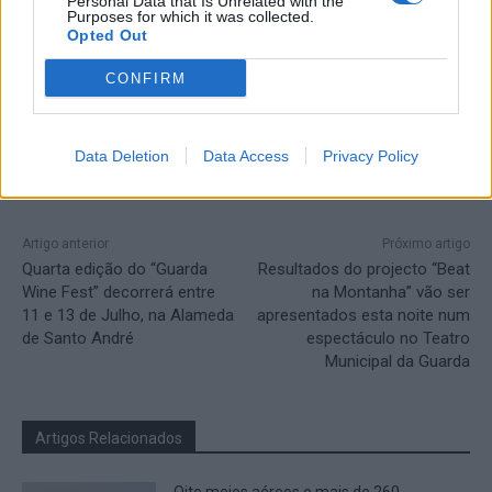
Personal Data that Is Unrelated with the
Purposes for which it was collected.
Opted Out
CONFIRM
Data Deletion
Data Access
Privacy Policy
Artigo anterior
Próximo artigo
Quarta edição do “Guarda
Resultados do projecto “Beat
Wine Fest” decorrerá entre
na Montanha” vão ser
11 e 13 de Julho, na Alameda
apresentados esta noite num
de Santo André
espectáculo no Teatro
Municipal da Guarda
Artigos Relacionados