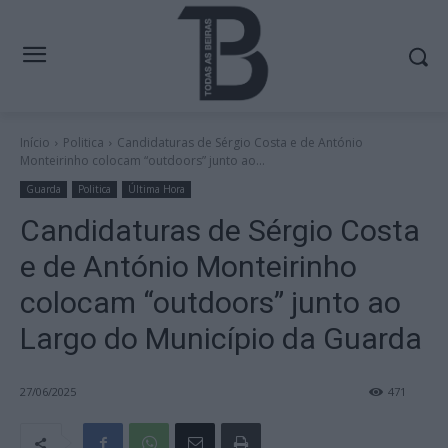
Início
Politica
Candidaturas de Sérgio Costa e de António
Monteirinho colocam “outdoors” junto ao...
Guarda
Politica
Última Hora
Candidaturas de Sérgio Costa
e de António Monteirinho
colocam “outdoors” junto ao
Largo do Município da Guarda
27/06/2025
471