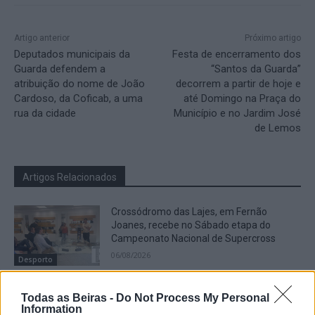
Artigo anterior
Próximo artigo
Deputados municipais da
Festa de encerramento dos
Guarda defendem a
“Santos da Guarda”
atribuição do nome de João
decorrem a partir de hoje e
Cardoso, da Coficab, a uma
até Domingo na Praça do
rua da cidade
Município e no Jardim José
de Lemos
Artigos Relacionados
Crossódromo das Lajes, em Fernão
Joanes, recebe no Sábado etapa do
Campeonato Nacional de Supercross
06/08/2026
Desporto
Rick Estrin & The Nightcats abrem esta
Todas as Beiras -
Do Not Process My Personal
noite o Festival de Blues da Guarda
Information