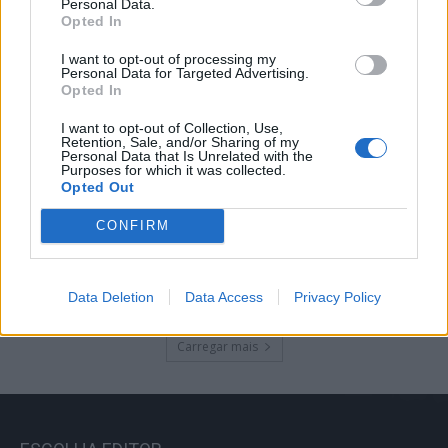
Personal Data.
Primeira etapa da Volta a Portugal em
Opted In
Bicicleta começa esta tarde na Lourinhã
06/08/2026
I want to opt-out of processing my
Personal Data for Targeted Advertising.
Opted In
Crossódromo das Lajes, em Fernão
I want to opt-out of Collection, Use,
Joanes, recebe no Sábado etapa do
Retention, Sale, and/or Sharing of my
Personal Data that Is Unrelated with the
Campeonato Nacional de Supercross
Purposes for which it was collected.
06/08/2026
Opted Out
CONFIRM
Rick Estrin & The Nightcats abrem esta
noite o Festival de Blues da Guarda
06/08/2026
Data Deletion
Data Access
Privacy Policy
Carregar mais