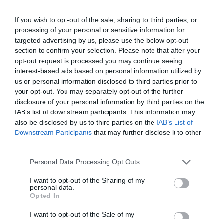
06/08/2026
Cultura
If you wish to opt-out of the sale, sharing to third parties, or
processing of your personal or sensitive information for
Grupo motard “Lobos do Asfalto” vai
targeted advertising by us, please use the below opt-out
realizar, no próximo Sábado, no Parque
section to confirm your selection. Please note that after your
Urbano do Rio Diz, o evento solidário “Ride
opt-out request is processed you may continue seeing
and Rescue” a favor...
interest-based ads based on personal information utilized by
Desporto
05/08/2026
us or personal information disclosed to third parties prior to
your opt-out. You may separately opt-out of the further
disclosure of your personal information by third parties on the
IAB’s list of downstream participants. This information may
also be disclosed by us to third parties on the
IAB’s List of
Downstream Participants
that may further disclose it to other
ARTIGOS MAIS POPULARES
third parties.
Personal Data Processing Opt Outs
Presidente da República deverá estar
presente na abertura da Feira de São
I want to opt-out of the Sharing of my
Mateus
personal data.
06/08/2026
Opted In
I want to opt-out of the Sale of my