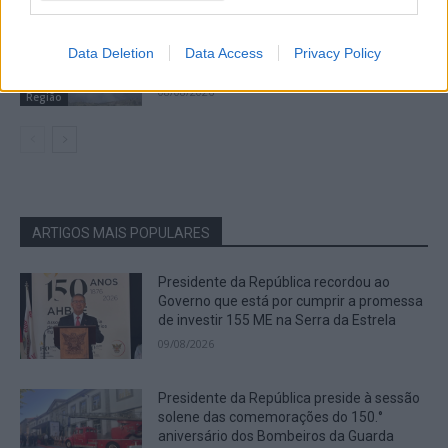
Oito meios aéreos e mais de 260
operacionais combatem fogo em Fornos
Data Deletion
Data Access
Privacy Policy
de Algodres
08/08/2026
Região
ARTIGOS MAIS POPULARES
Presidente da República recordou ao
Governo que está por cumprir a promessa
de investir 155 ME na Serra da Estrela
09/08/2026
Presidente da República preside à sessão
solene das comemorações do 150.°
aniversário dos Bombeiros da Guarda