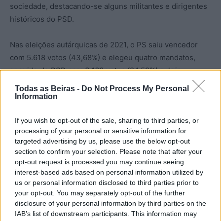
sociedade, destacando-se alguns militantes e dirigentes
históricos do PSD.
Nas eleições autárquicas de 2021, o PS saiu vencedor
com 5.618 votos (43,68%) e elegeu quatro mandatos,
seguido do PSD com 3.163 votos (24,59%) e dois
mandatos, e do movimento JPNT com 2.283 votos
Todas as Beiras -
Do Not Process My Personal
(17,75%) e um mandato. O Chega obteve 718 votos
Information
(5,58%) e o PCP não foi além dos 436 votos (3,39%).
If you wish to opt-out of the sale, sharing to third parties, or
processing of your personal or sensitive information for
José Manuel Brito (Seia Digital)
targeted advertising by us, please use the below opt-out
section to confirm your selection. Please note that after your
opt-out request is processed you may continue seeing
interest-based ads based on personal information utilized by
us or personal information disclosed to third parties prior to
your opt-out. You may separately opt-out of the further
disclosure of your personal information by third parties on the
IAB’s list of downstream participants. This information may