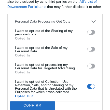
also be disclosed by us to third parties on the
IAB’s List of
Downstream Participants
that may further disclose it to other
third parties.
Artigo anterior
Próximo artigo
Américo Rodrigues
Vai de férias e quer alugar
Personal Data Processing Opt Outs
distinguido com o Prémio
um automóvel? Informe-se
Internacional Rosa María
primeiro
I want to opt-out of the Sharing of my
García Cano
personal data.
Opted In
I want to opt-out of the Sale of my
Artigos Relacionados
Personal Data.
Opted In
Presidente da República recordou ao
I want to opt-out of processing my
Governo que está por cumprir a promessa
Personal Data for Targeted Advertising.
de investir 155 ME na Serra da Estrela
Opted In
09/08/2026
Destaques
I want to opt-out of Collection, Use,
Retention, Sale, and/or Sharing of my
Personal Data that Is Unrelated with the
Presidente da República preside à sessão
Purposes for which it was collected.
solene das comemorações do 150.°
Opted Out
aniversário dos Bombeiros da Guarda
09/08/2026
CONFIRM
Destaques