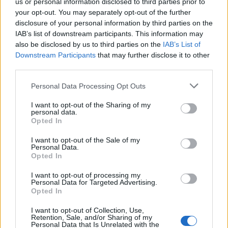
us or personal information disclosed to third parties prior to
O representante da IL também disse que «não houve
your opt-out. You may separately opt-out of the further
grandes entraves» para se chegar a acordo. Recordou
disclosure of your personal information by third parties on the
IAB’s list of downstream participants. This information may
que, embora a Iniciativa Liberal seja «um partido pequeno
also be disclosed by us to third parties on the
IAB’s List of
na cidade» quer ajudar à conquista de votos. Minutos
Downstream Participants
that may further disclose it to other
antes da celebração do acordo, Luís Rolo referiu no seu
third parties.
discurso que «é uma escolha para construir uma Guarda
Personal Data Processing Opt Outs
com ambição». «Depositamos no professor João Prata a
nossa inteira confiança e estamos unidos no objectivo de
I want to opt-out of the Sharing of my
personal data.
vencer para revitalizar a Guarda», salientou.
Opted In
Explicou que «uma das exigências fundamentais da IL
I want to opt-out of the Sale of my
Personal Data.
para qualquer coligação é a inclusão de medidas liberais
Opted In
no programa». E, nesse sentido, adiantou, as
I want to opt-out of processing my
negociações, que «ainda não estão fechadas, estão bem
Personal Data for Targeted Advertising.
Opted In
encaminhadas». Algumas das medidas que a IL preconiza
têm a ver com «o desenvolvimento económico, a gestão
I want to opt-out of Collection, Use,
Retention, Sale, and/or Sharing of my
camarária e algumas na área social».
Personal Data that Is Unrelated with the