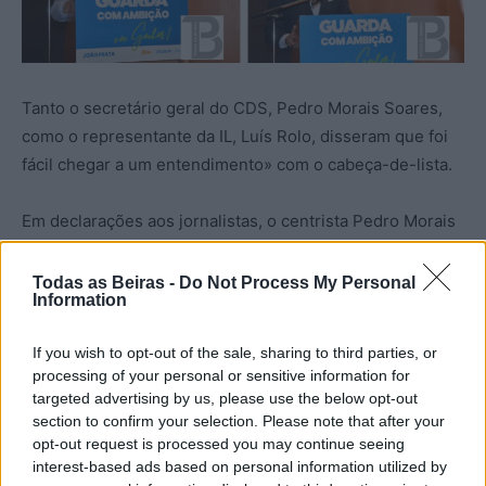
Tanto o secretário geral do CDS, Pedro Morais Soares,
como o representante da IL, Luís Rolo, disseram que foi
fácil chegar a um entendimento» com o cabeça-de-lista.
Em declarações aos jornalistas, o centrista Pedro Morais
Soares justificou que o CDS aceitou fazer parte da
coligação porque acredita que «João Prata tem toda a
Todas as Beiras -
Do Not Process My Personal
Information
capacidade e competência para unir esforços e que está
muito para além daquilo que é a soma dos partidos».
If you wish to opt-out of the sale, sharing to third parties, or
«Temos que questionar o que é que a Guarda tem a
processing of your personal or sensitive information for
ganhar com esta coligação? Tem a ganhar em voltar a
targeted advertising by us, please use the below opt-out
colocar a Guarda no mapa e recuperar a Guarda como
section to confirm your selection. Please note that after your
opt-out request is processed you may continue seeing
destino de referência», salientou.
interest-based ads based on personal information utilized by