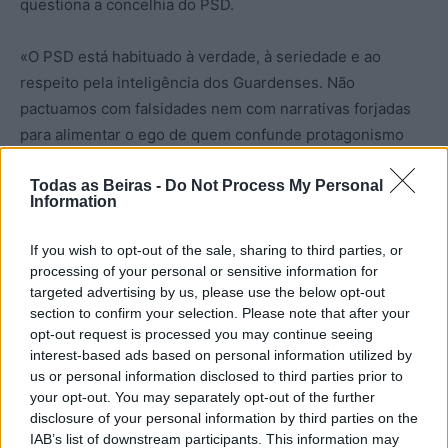
questiona a concelhia do PSD.
«O PSD está habituado à verdade, à seriedade e ao
respeito pela inteligência dos Guardenses. Não
pactuamos com falsidades nem com narrativas forjadas
para alimentar o ego de quem confunde protagonismo
com serviço público», referem ainda os social-
democratas.
Todas as Beiras -
Do Not Process My Personal
Information
If you wish to opt-out of the sale, sharing to third parties, or
processing of your personal or sensitive information for
targeted advertising by us, please use the below opt-out
section to confirm your selection. Please note that after your
opt-out request is processed you may continue seeing
interest-based ads based on personal information utilized by
us or personal information disclosed to third parties prior to
your opt-out. You may separately opt-out of the further
Artigo anterior
Próximo artigo
disclosure of your personal information by third parties on the
Coligação formada entre o
Cidadãos organizam
IAB’s list of downstream participants. This information may