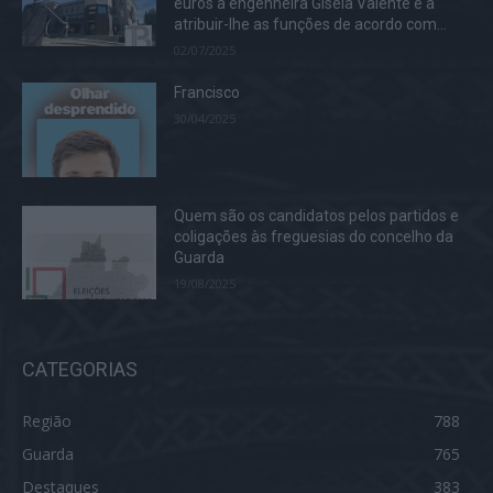
euros à engenheira Gisela Valente e a
atribuir-lhe as funções de acordo com...
02/07/2025
Francisco
30/04/2025
Quem são os candidatos pelos partidos e
coligações às freguesias do concelho da
Guarda
19/08/2025
CATEGORIAS
Região
788
Guarda
765
Destaques
383