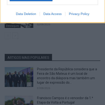
05/08/2026
João Máximo, presidente do grupo
Data Deletion
Data Access
Privacy Policy
Motards D’El Rey, de Trancoso, morre em
despiste de moto
02/08/2026
Destaques
ARTIGOS MAIS POPULARES
Presidente da República considera que a
Feira de São Mateus é um local de
encontro da diáspora mas também um
lugar de expressão do...
07/08/2026
Francisco Campos é o vencedor da 1.ª
Etapa da Volta a Portugal