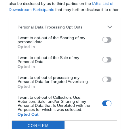
“Partido Nós, Cidadãos!” e
concentração na estação
also be disclosed by us to third parties on the
IAB’s List of
“PPM” vai assumir a
ferroviária de Nelas para
Downstream Participants
that may further disclose it to other
candidatura do movimento
exigir a reabertura integral da
third parties.
“PG – Pela Guarda”, liderado
Linha da Beira Alta e IP e CP
por Sérgio Costa
anunciam que começaram
Personal Data Processing Opt Outs
os testes no troço
I want to opt-out of the Sharing of my
Pampilhosa-Mangualde
personal data.
Opted In
I want to opt-out of the Sale of my
Artigos Relacionados
Personal Data.
Opted In
Julius Johansen é o primeiro camisola
I want to opt-out of processing my
amarela da Volta a Portugal. Rafael
Personal Data for Targeted Advertising.
Barbas, natural de Gonçalo, ficou na 62ª
Opted In
posição e Bruno Maceiras, de...
Desporto
05/08/2026
I want to opt-out of Collection, Use,
Retention, Sale, and/or Sharing of my
Personal Data that Is Unrelated with the
Presidente da República deverá estar
Purposes for which it was collected.
presente nas comemorações dos 150
Opted Out
anos dos Bombeiros Voluntários da
Guarda
CONFIRM
Destaques