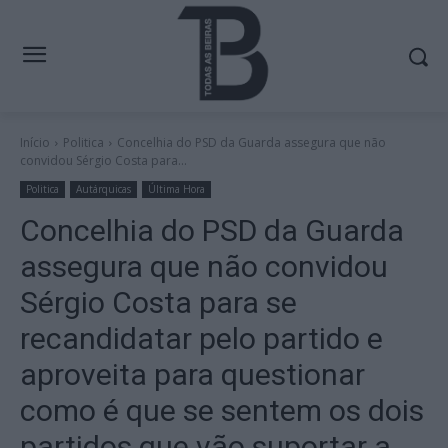
Início
Politica
Concelhia do PSD da Guarda assegura que não
convidou Sérgio Costa para...
Politica
Autárquicas
Última Hora
Concelhia do PSD da Guarda
assegura que não convidou
Sérgio Costa para se
recandidatar pelo partido e
aproveita para questionar
como é que se sentem os dois
partidos que vão suportar a