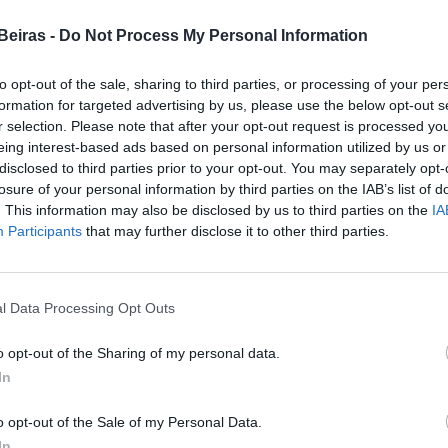
s que estão de baixa também vão, logo que terminar
trato».
Beiras -
Do Not Process My Personal Information
TB), Paulo Ferreira, dirigente sindical do Sindicato
to opt-out of the sale, sharing to third parties, or processing of your per
formation for targeted advertising by us, please use the below opt-out s
madoras, Energia e Atividades do Ambiente do Centro e
r selection. Please note that after your opt-out request is processed y
s que estão de baixa também vão, logo que terminar
eing interest-based ads based on personal information utilized by us or
trato».
disclosed to third parties prior to your opt-out. You may separately opt-
losure of your personal information by third parties on the IAB’s list of
gados do sindicato para provavelmente rescindirmos
. This information may also be disclosed by us to third parties on the
IA
Participants
that may further disclose it to other third parties.
causa três meses por falta de pagamentos, ou seja,
ando que «as chefias, que também têm salários em
«Neste momento a situação está muito crítica e
l Data Processing Opt Outs
 a insolvência da empresa», disse ainda ao TB o
o opt-out of the Sharing of my personal data.
In
as da MB2 avançaram com uma paralisação, convocada
grave situação que estavam a viver. Na altura estavam
o opt-out of the Sale of my Personal Data.
In