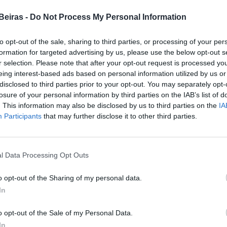
 Município para depois ser aprovado pelo executivo.
rso e não farei nenhum tipo de pressão para ser o
Beiras -
Do Not Process My Personal Information
uito de ser eu a inaugurá-lo, porque é mesmo o meu
to opt-out of the sale, sharing to third parties, or processing of your per
formation for targeted advertising by us, please use the below opt-out s
r selection. Please note that after your opt-out request is processed y
eing interest-based ads based on personal information utilized by us or
disclosed to third parties prior to your opt-out. You may separately opt-
losure of your personal information by third parties on the IAB’s list of
. This information may also be disclosed by us to third parties on the
IA
Participants
that may further disclose it to other third parties.
l Data Processing Opt Outs
o opt-out of the Sharing of my personal data.
In
o opt-out of the Sale of my Personal Data.
In