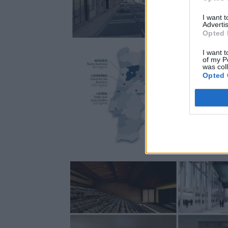
I want 
Advertis
Opted 
I want t
of my P
was col
Opted 