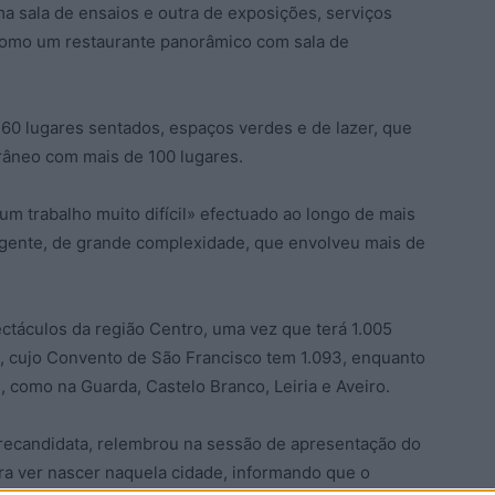
ma sala de ensaios e outra de exposições, serviços
 como um restaurante panorâmico com sala de
760 lugares sentados, espaços verdes e de lazer, que
râneo com mais de 100 lugares.
um trabalho muito difícil» efectuado ao longo de mais
gente, de grande complexidade, que envolveu mais de
ctáculos da região Centro, uma vez que terá 1.005
, cujo Convento de São Francisco tem 1.093, enquanto
, como na Guarda, Castelo Branco, Leiria e Aveiro.
 recandidata, relembrou na sessão de apresentação do
ra ver nascer naquela cidade, informando que o