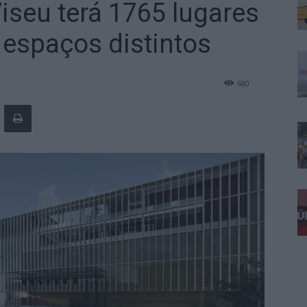
iseu terá 1765 lugares
espaços distintos
680