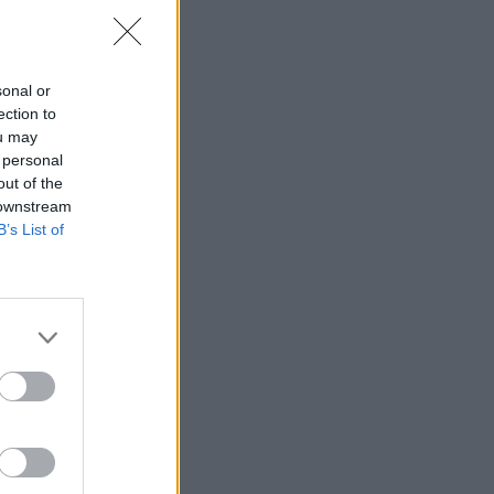
sonal or
ection to
ou may
 personal
out of the
 downstream
B’s List of