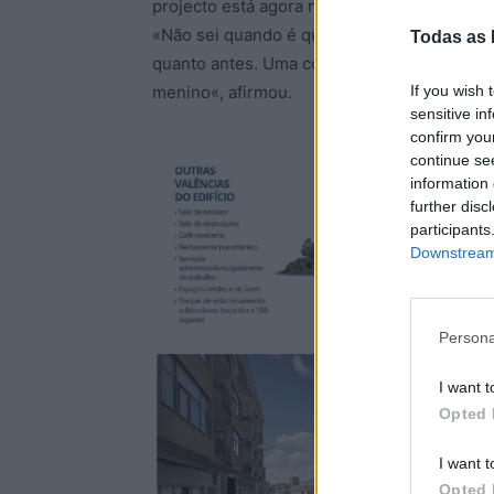
projecto está agora no gabinete técnico do
«Não sei quando é que será lançado o concu
Todas as 
quanto antes. Uma coisa eu sei, gostaria m
If you wish 
menino«, afirmou.
sensitive in
confirm you
continue se
information 
further disc
participants
Downstream 
Persona
I want t
Opted 
I want t
Opted 