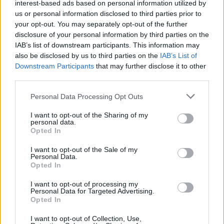
interest-based ads based on personal information utilized by
Urbano do Rio Diz, o evento solidário “Ride
us or personal information disclosed to third parties prior to
and Rescue” a favor...
Desporto
your opt-out. You may separately opt-out of the further
05/08/2026
disclosure of your personal information by third parties on the
IAB’s list of downstream participants. This information may
Julius Johansen é o primeiro camisola
also be disclosed by us to third parties on the
IAB’s List of
amarela da Volta a Portugal. Rafael
Barbas, natural de Gonçalo, ficou na 62ª
Downstream Participants
that may further disclose it to other
posição e Bruno Maceiras, de...
third parties.
Desporto
05/08/2026
Personal Data Processing Opt Outs
Presidente da República deverá estar
I want to opt-out of the Sharing of my
presente nas comemorações dos 150
personal data.
anos dos Bombeiros Voluntários da
Opted In
Guarda
Destaques
05/08/2026
I want to opt-out of the Sale of my
Personal Data.
Opted In
I want to opt-out of processing my
Personal Data for Targeted Advertising.
Opted In
ARTIGOS MAIS POPULARES
I want to opt-out of Collection, Use,