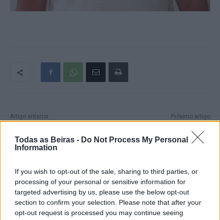
Artigo anterior
Próximo artigo
Antigo autarca de Vila Franca
PJ deteve suspeito de fogo
do Deão morre no combate
posto em Seia
Todas as Beiras -
Do Not Process My Personal
Information
ao incêndio desta Sexta-feira
If you wish to opt-out of the sale, sharing to third parties, or
processing of your personal or sensitive information for
Artigos Relacionados
targeted advertising by us, please use the below opt-out
section to confirm your selection. Please note that after your
Grupo motard “Lobos do Asfalto” vai
opt-out request is processed you may continue seeing
realizar, no próximo Sábado, no Parque