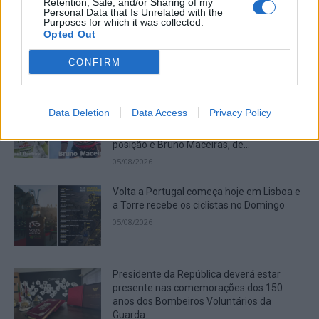
Retention, Sale, and/or Sharing of my
Personal Data that Is Unrelated with the
Grupo motard “Lobos do Asfalto” vai
Purposes for which it was collected.
realizar, no próximo Sábado, no Parque
Opted Out
Urbano do Rio Diz, o evento solidário “Ride
and Rescue” a favor...
CONFIRM
05/08/2026
Julius Johansen é o primeiro camisola
Data Deletion
Data Access
Privacy Policy
amarela da Volta a Portugal. Rafael
Barbas, natural de Gonçalo, ficou na 62ª
posição e Bruno Maceiras, de...
05/08/2026
Volta a Portugal começa hoje em Lisboa e
a Torre recebe os ciclistas no Domingo
05/08/2026
Presidente da República deverá estar
presente nas comemorações dos 150
anos dos Bombeiros Voluntários da
Guarda