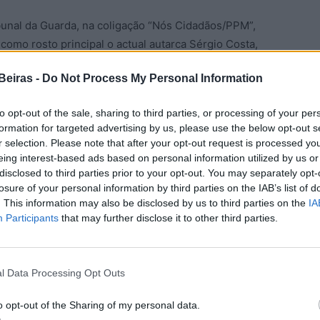
bunal da Guarda, na coligação “Nós Cidadãos/PPM”,
mo rosto principal o actual autarca Sérgio Costa,
 seguindo-se Cláudia Guedes, Rui Melo, Vitor Roque,
Beiras -
Do Not Process My Personal Information
Prata, Sofia Gomes, Inês Monteiro, Hélder Sequeira e
to opt-out of the sale, sharing to third parties, or processing of your per
formation for targeted advertising by us, please use the below opt-out s
icipal, seguindo-se José Valbom e Maria da Graça
r selection. Please note that after your opt-out request is processed y
s Cruz, Vanda Sequeira, João Garcia, Sérgio Marques,
eing interest-based ads based on personal information utilized by us or
disclosed to third parties prior to your opt-out. You may separately opt-
s.
losure of your personal information by third parties on the IAB’s list of
. This information may also be disclosed by us to third parties on the
IA
 é constituída por António Monteirinho, Carla Sanches,
Participants
that may further disclose it to other third parties.
ilipe Monteiro e Sandrina Clara. Miguel Borges é o
 em segundo lugar Adelaide Campos e em terceiro
 Vaz.
l Data Processing Opt Outs
/IL) tem João Prata como cabeça-de-lista à
o opt-out of the Sharing of my personal data.