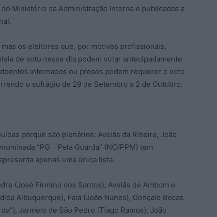
 do Ministério da Administração Interna e publicadas a
nal.
mas os eleitores que, por motivos profissionais,
leia de voto nesse dia podem votar antecipadamente
, doentes internados ou presos podem requerer o voto
orrendo o sufrágio de 29 de Setembro a 2 de Outubro.
luídas porque são plenários: Avelãs da Ribeira, João
 denominada “PG – Pela Guarda” (NC/PPM) tem
apresenta apenas uma única lista.
endre (José Firmino dos Santos), Avelãs de Ambom e
dida Albuquerque), Faia (João Nunes), Gonçalo Bocas
arda”), Jarmelo de São Pedro (Tiago Ramos), João