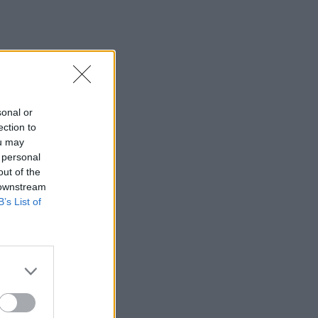
sonal or
ection to
ou may
 personal
out of the
 downstream
B’s List of