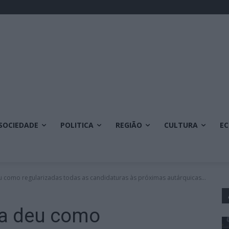
SOCIEDADE
POLITICA
REGIÃO
CULTURA
E
 como regularizadas todas as candidaturas às próximas autárquicas...
da deu como