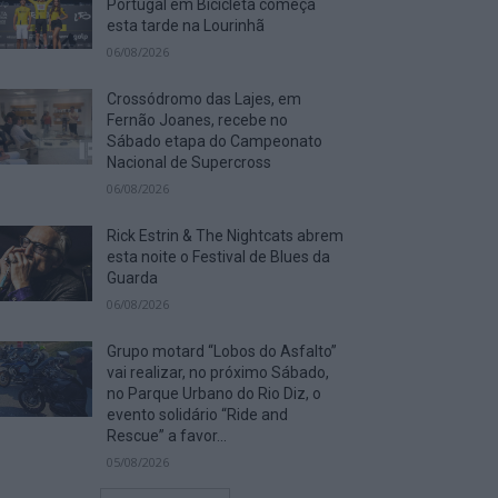
Portugal em Bicicleta começa
esta tarde na Lourinhã
06/08/2026
Crossódromo das Lajes, em
Fernão Joanes, recebe no
Sábado etapa do Campeonato
Nacional de Supercross
06/08/2026
Rick Estrin & The Nightcats abrem
esta noite o Festival de Blues da
Guarda
06/08/2026
Grupo motard “Lobos do Asfalto”
vai realizar, no próximo Sábado,
no Parque Urbano do Rio Diz, o
evento solidário “Ride and
Rescue” a favor...
05/08/2026