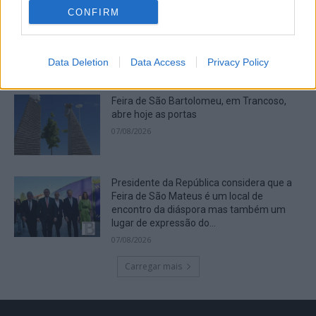
CONFIRM
Cicatrizes
07/08/2026
Data Deletion
Data Access
Privacy Policy
Feira de São Bartolomeu, em Trancoso,
abre hoje as portas
07/08/2026
Presidente da República considera que a
Feira de São Mateus é um local de
encontro da diáspora mas também um
lugar de expressão do...
07/08/2026
Carregar mais