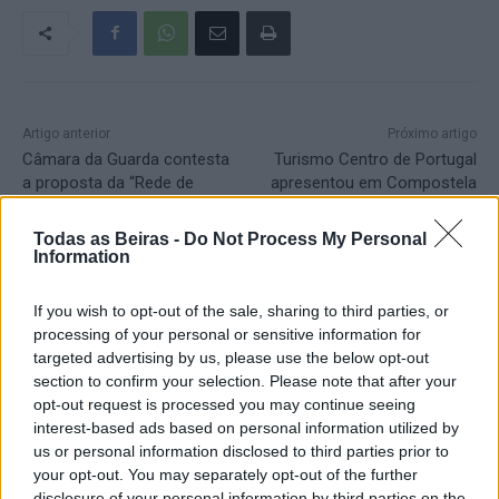
Artigo anterior
Próximo artigo
Câmara da Guarda contesta
Turismo Centro de Portugal
a proposta da “Rede de
apresentou em Compostela
Referenciação Hospitalar em
o Roteiro dos Caminhos de
Pediatria”
Santiago na região
Todas as Beiras -
Do Not Process My Personal
Information
Artigos Relacionados
If you wish to opt-out of the sale, sharing to third parties, or
processing of your personal or sensitive information for
targeted advertising by us, please use the below opt-out
Incêndio florestal no concelho de Fornos
section to confirm your selection. Please note that after your
de Algodres
opt-out request is processed you may continue seeing
07/08/2026
interest-based ads based on personal information utilized by
Destaques
us or personal information disclosed to third parties prior to
your opt-out. You may separately opt-out of the further
Presidente da República considera que a
disclosure of your personal information by third parties on the