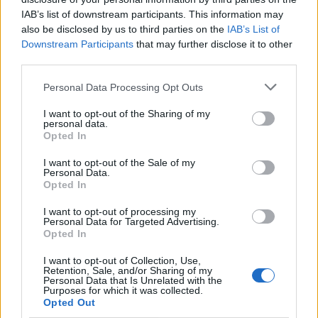
Feira de São Mateus é um local de
IAB’s list of downstream participants. This information may
encontro da diáspora mas também um
also be disclosed by us to third parties on the
IAB’s List of
lugar de expressão do...
Destaques
Downstream Participants
that may further disclose it to other
07/08/2026
third parties.
Presidente da República deverá estar
Personal Data Processing Opt Outs
presente na abertura da Feira de São
Mateus
I want to opt-out of the Sharing of my
06/08/2026
personal data.
Cultura
Opted In
I want to opt-out of the Sale of my
Personal Data.
Opted In
I want to opt-out of processing my
ARTIGOS MAIS POPULARES
Personal Data for Targeted Advertising.
Opted In
Incêndio florestal no concelho de Fornos
I want to opt-out of Collection, Use,
de Algodres
Retention, Sale, and/or Sharing of my
Personal Data that Is Unrelated with the
07/08/2026
Purposes for which it was collected.
Opted Out