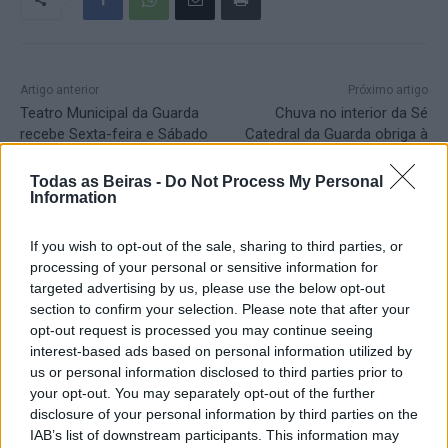
Artigo anterior
Próximo artigo
Teatro Municipal da Guarda
Chuva no interior da Sé
recebe Sexta-feira e Sábado
Catedral da Guarda obriga à
as jornadas de educação
colocação de baldes
Todas as Beiras -
Do Not Process My Personal
Information
Artigos Relacionados
If you wish to opt-out of the sale, sharing to third parties, or
processing of your personal or sensitive information for
Alexis Guerin conquista a camisola
targeted advertising by us, please use the below opt-out
amarela e Rafael Barbas, de Gonçalo
section to confirm your selection. Please note that after your
(Guarda), subiu para o 16° lugar da geral
opt-out request is processed you may continue seeing
09/08/2026
Desporto
interest-based ads based on personal information utilized by
us or personal information disclosed to third parties prior to
Presidente da República recordou ao
your opt-out. You may separately opt-out of the further
Governo que está por cumprir a promessa
disclosure of your personal information by third parties on the
de investir 155 ME na Serra da Estrela
IAB’s list of downstream participants. This information may
09/08/2026