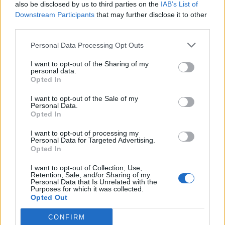
Destaques
also be disclosed by us to third parties on the
IAB’s List of
Downstream Participants
that may further disclose it to other
Presidente da República preside à sessão
third parties.
solene das comemorações do 150.°
aniversário dos Bombeiros da Guarda
Personal Data Processing Opt Outs
09/08/2026
Destaques
I want to opt-out of the Sharing of my
personal data.
Opted In
I want to opt-out of the Sale of my
Personal Data.
Opted In
ARTIGOS MAIS POPULARES
I want to opt-out of processing my
Personal Data for Targeted Advertising.
Opted In
Alexis Guerin conquista a camisola
amarela e Rafael Barbas, de Gonçalo
I want to opt-out of Collection, Use,
(Guarda), subiu para o 16° lugar da geral
Retention, Sale, and/or Sharing of my
Personal Data that Is Unrelated with the
09/08/2026
Purposes for which it was collected.
Opted Out
Alexis Guerin vence etapa da Torre
CONFIRM
09/08/2026