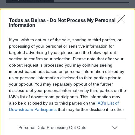
Presidente da República deverá estar
presente na abertura da Feira de São
Todas as Beiras -
Do Not Process My Personal
Information
Mateus
06/08/2026
Cultura
If you wish to opt-out of the sale, sharing to third parties, or
processing of your personal or sensitive information for
Crossódromo das Lajes, em Fernão
targeted advertising by us, please use the below opt-out
Joanes, recebe no Sábado etapa do
section to confirm your selection. Please note that after your
Campeonato Nacional de Supercross
opt-out request is processed you may continue seeing
06/08/2026
Desporto
interest-based ads based on personal information utilized by
us or personal information disclosed to third parties prior to
Rick Estrin & The Nightcats abrem esta
your opt-out. You may separately opt-out of the further
noite o Festival de Blues da Guarda
disclosure of your personal information by third parties on the
06/08/2026
IAB’s list of downstream participants. This information may
Cultura
also be disclosed by us to third parties on the
IAB’s List of
Downstream Participants
that may further disclose it to other
third parties.
Personal Data Processing Opt Outs