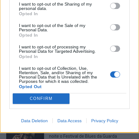
I want to opt-out of the Sharing of my
ARTIGOS MAIS POPULARES
personal data.
Opted In
Presidente da República deverá estar
I want to opt-out of the Sale of my
presente na abertura da Feira de São
Personal Data.
Mateus
Opted In
06/08/2026
I want to opt-out of processing my
Personal Data for Targeted Advertising.
Opted In
Primeira etapa da Volta a Portugal em
Bicicleta começa esta tarde na Lourinhã
I want to opt-out of Collection, Use,
06/08/2026
Retention, Sale, and/or Sharing of my
Personal Data that Is Unrelated with the
Purposes for which it was collected.
Opted Out
Crossódromo das Lajes, em Fernão
CONFIRM
Joanes, recebe no Sábado etapa do
Campeonato Nacional de Supercross
06/08/2026
Data Deletion
Data Access
Privacy Policy
Rick Estrin & The Nightcats abrem esta
noite o Festival de Blues da Guarda