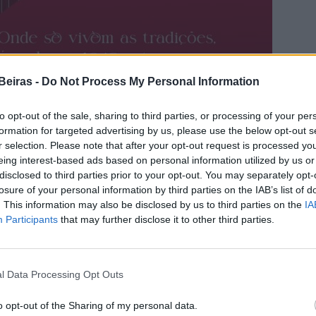
Beiras -
Do Not Process My Personal Information
to opt-out of the sale, sharing to third parties, or processing of your per
formation for targeted advertising by us, please use the below opt-out s
r selection. Please note that after your opt-out request is processed y
eing interest-based ads based on personal information utilized by us or
disclosed to third parties prior to your opt-out. You may separately opt-
losure of your personal information by third parties on the IAB’s list of
onde apetece estar”,a Comunidade Intermunicipal
. This information may also be disclosed by us to third parties on the
IA
mpanha de Natal, que decorre maioritariamente online
Participants
that may further disclose it to other third parties.
identitário do território, associando-o a tradições e
 natalício».
nto interactivo, que começou no início do mês e se
l Data Processing Opt Outs
ecer o melhor que o território oferece nesta época: o
o opt-out of the Sharing of my personal data.
onsumir ou oferecer, as principais tradições e as