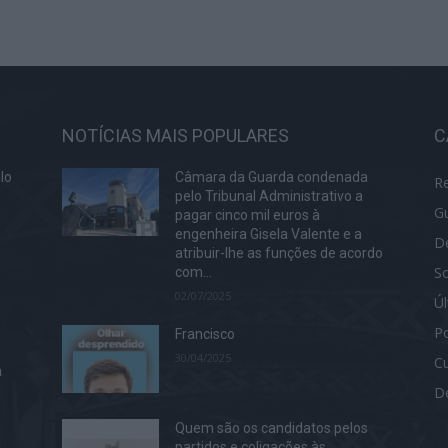
NOTÍCIAS MAIS POPULARES
C
lo
Câmara da Guarda condenada
R
pelo Tribunal Administrativo a
G
pagar cinco mil euros à
engenheira Gisela Valente e a
D
atribuir-lhe as funções de acordo
S
s
com...
02/07/2025
Ú
Po
Francisco
30/04/2025
Cu
a
D
Quem são os candidatos pelos
partidos e coligações às