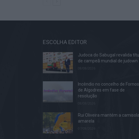
ESCOLHA EDITOR
Judoca do Sabugal revalida títu
de campeã mundial de judown
08/08/2026
Incêndio no concelho de Forno
de Algodres em fase de
resolução
08/08/2026
Rui Oliveira mantém a camisol
amarela
07/08/2026