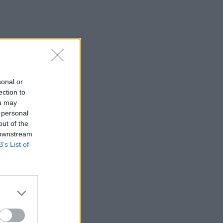
sonal or
ection to
ou may
 personal
out of the
 downstream
B’s List of