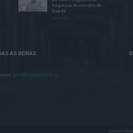
freguesias do concelho da
Guarda
19/08/2025
AS AS BEIRAS
S
actos:
geral@todasasbeiras.pt
Estatuto Editor