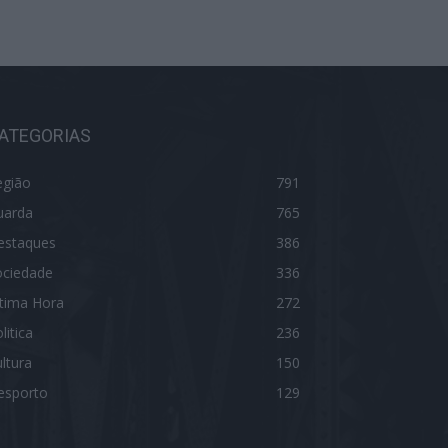
ATEGORIAS
egião
791
uarda
765
estaques
386
ociedade
336
ltima Hora
272
litica
236
ltura
150
esporto
129