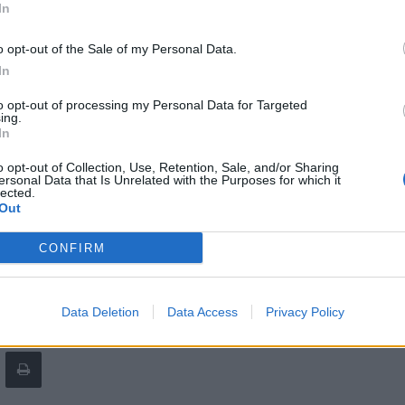
In
a de Natal nos 14 municípios».
viada ao jornal “Todas as Beiras”, através das redes
o opt-out of the Sale of my Personal Data.
«será possível abrir janelas do “Calendário do
In
r do território», evidenciando que «as janelas tanto
to opt-out of processing my Personal Data for Targeted
e artesanato local, um mercado de Natal ou um
ing.
a deste território, por exemplo». Em paralelo,
In
, que culminam com um prémio especial no Dia de
o opt-out of Collection, Use, Retention, Sale, and/or Sharing
ersonal Data that Is Unrelated with the Purposes for which it
lected.
as redes sociais “Visit Viseu Dão Lafões” continuam a
Out
a programação natalícia preparada pelos 14 municípios
pal.
CONFIRM
Data Deletion
Data Access
Privacy Policy