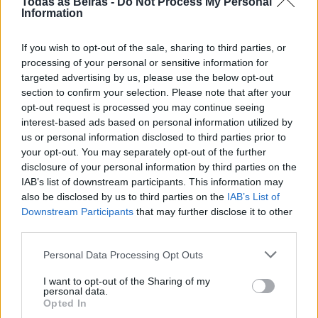
Todas as Beiras -
Do Not Process My Personal
Presidente da República considera que a
Information
Feira de São Mateus é um local de
encontro da diáspora mas também um
If you wish to opt-out of the sale, sharing to third parties, or
lugar de expressão do...
Destaques
processing of your personal or sensitive information for
07/08/2026
targeted advertising by us, please use the below opt-out
section to confirm your selection. Please note that after your
Presidente da República deverá estar
presente na abertura da Feira de São
opt-out request is processed you may continue seeing
Mateus
interest-based ads based on personal information utilized by
us or personal information disclosed to third parties prior to
06/08/2026
Cultura
your opt-out. You may separately opt-out of the further
disclosure of your personal information by third parties on the
IAB’s list of downstream participants. This information may
also be disclosed by us to third parties on the
IAB’s List of
Downstream Participants
that may further disclose it to other
third parties.
ARTIGOS MAIS POPULARES
Personal Data Processing Opt Outs
Incêndio florestal no concelho de Fornos
I want to opt-out of the Sharing of my
de Algodres
personal data.
Opted In
07/08/2026