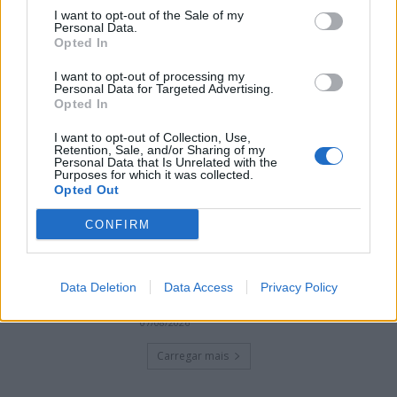
I want to opt-out of the Sale of my
Personal Data.
Opted In
Cicatrizes
07/08/2026
I want to opt-out of processing my
Personal Data for Targeted Advertising.
Opted In
I want to opt-out of Collection, Use,
Feira de São Bartolomeu, em Trancoso,
Retention, Sale, and/or Sharing of my
Personal Data that Is Unrelated with the
abre hoje as portas
Purposes for which it was collected.
07/08/2026
Opted Out
CONFIRM
Presidente da República considera que a
Feira de São Mateus é um local de
encontro da diáspora mas também um
Data Deletion
Data Access
Privacy Policy
lugar de expressão do...
07/08/2026
Carregar mais