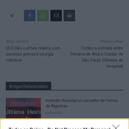
Artigo anterior
Próximo artigo
ULS Dão-Lafões realiza com
Cedeu a estrada entre
sucesso primeira cirurgia
Penalva de Alva e Caldas de
robótica
São Paulo (Oliveira do
Hospital)
Artigos Relacionados
Incêndio florestal no concelho de Fornos
de Algodres
07/08/2026
Destaques