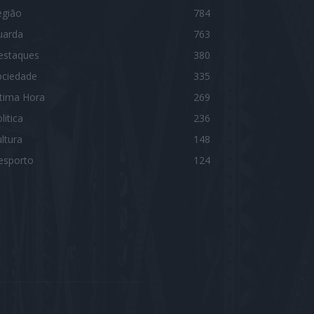
egião
784
uarda
763
estaques
380
ociedade
335
ltima Hora
269
litica
236
ltura
148
esporto
124