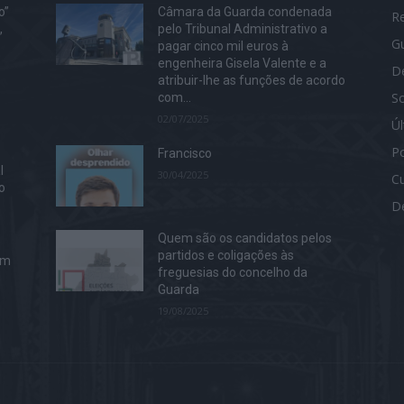
o”
Câmara da Guarda condenada
R
,
pelo Tribunal Administrativo a
G
pagar cinco mil euros à
engenheira Gisela Valente e a
D
atribuir-lhe as funções de acordo
S
com...
02/07/2025
Ú
Po
Francisco
l
30/04/2025
Cu
o
D
Quem são os candidatos pelos
partidos e coligações às
em
freguesias do concelho da
Guarda
19/08/2025