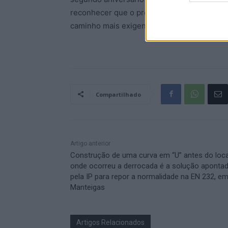
reconhecer que o projeto existe, que é nece
caminho mais exigente ainda está pela frent
Compartilhado
Artigo anterior
Construção de uma curva em “U” antes do loca
onde ocorreu a derrocada é a solução aponta
pela IP para repor a normalidade na EN 232, e
Manteigas
Artigos Relacionados