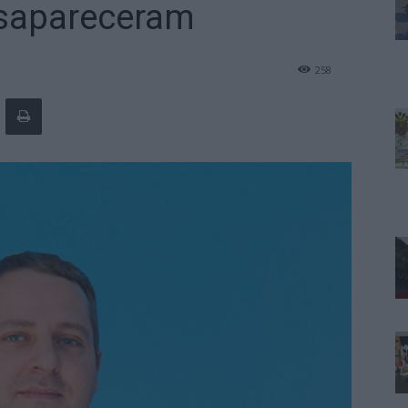
esapareceram
258