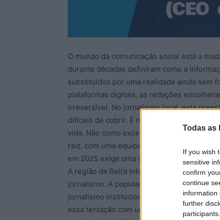
O mundo da comunicação social está a mud
durante décadas definiram como a informaçã
substituídos por uma realidade ainda sem fo
plataformas digitais, as redações encolhera
irreversível. No jornalismo local, esta pres
difíceis de cobrir. É neste contexto que o 
Todas as 
vida. Não como exceção a estes problemas, 
raiz, com uma equipa credível, o portal nas
If you wish 
em 2025 exige uma arquitetura diferente da 
sensitive in
A região da Beira Interior, com a Guarda com
confirm you
continue se
jornalismo. A população está dispersa, o tec
information 
jornalismo institucional, isto é, noticiar c
further disc
essa tentação com uma estrutura mínima ex
participants