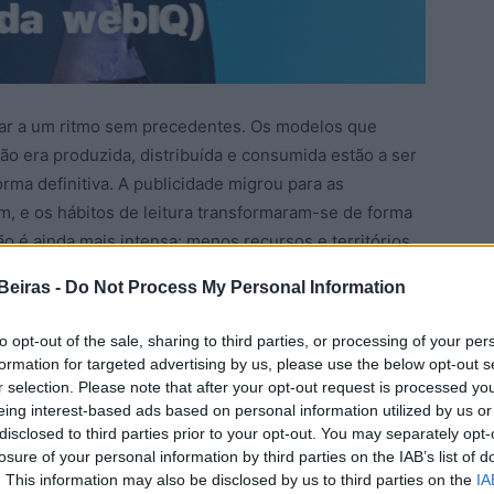
ar a um ritmo sem precedentes. Os modelos que
o era produzida, distribuída e consumida estão a ser
rma definitiva. A publicidade migrou para as
m, e os hábitos de leitura transformaram-se de forma
são é ainda mais intensa: menos recursos e territórios
portal Todas as Beiras completou o seu primeiro ano de
Beiras -
Do Not Process My Personal Information
mas como uma resposta concreta a eles: digital de
ceu com a consciência de que fazer jornalismo local
to opt-out of the sale, sharing to third parties, or processing of your per
que existia.
formation for targeted advertising by us, please use the below opt-out s
o epicentro, não é um território fácil para o
r selection. Please note that after your opt-out request is processed y
eing interest-based ads based on personal information utilized by us or
ido económico é frágil, e a tentação de fazer
disclosed to third parties prior to your opt-out. You may separately opt-
omunicados sem os questionar, é permanente. Resistir a
losure of your personal information by third parties on the IAB’s list of
ige mais do que competência técnica. Exige uma
. This information may also be disclosed by us to third parties on the
IA