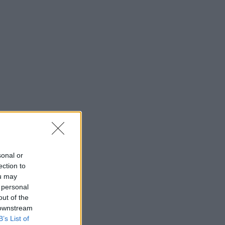
sonal or
ection to
ou may
 personal
out of the
 downstream
B’s List of