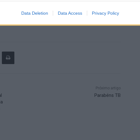
ssário, que tem feito um trabalho excecional, e que o
Data Deletion
Data Access
Privacy Policy
e.
Próximo artigo
l
Parabéns TB
da
m