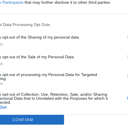
e o que não se publica.
Participants
that may further disclose it to other third parties.
 Beiras neste ecossistema não é a tecnologia nem a
 uma estrutura com responsabilidade formal e é isto
o de conteúdos.
l Data Processing Opt Outs
rimeiro ano aponta para algo que os estudos sobre
o opt-out of the Sharing of my personal data.
oas querem notícias sobre o que se passa perto de si.
In
ípio, o que decide a câmara, o que muda na escola
 território onde vivem. Esse desejo não desapareceu.
o opt-out of the Sale of my Personal Data.
em o satisfazia com rigor.
In
 está relacionada com a profundidade. O jornalismo
to opt-out of processing my Personal Data for Targeted
de eventos e declarações. É investigação, é
ing.
anhar um tema ao longo do tempo. Fazer isso é
In
é precisamente aqui que a qualidade do projeto será
o opt-out of Collection, Use, Retention, Sale, and/or Sharing
ersonal Data that Is Unrelated with the Purposes for which it
lected.
mo sério. Merece um espaço onde as decisões que
Out
 onde o interesse público prevaleça. Se o Todas as
isso com a mesma seriedade com que começou, o
CONFIRM
lebrar. Por agora, um ano é razão suficiente para