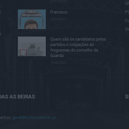
02/07/2025
Ú
r
Po
l
Francisco
30/04/2025
Cu
D
á
Quem são os candidatos pelos
partidos e coligações às
freguesias do concelho da
Guarda
19/08/2025
AS AS BEIRAS
S
actos:
geral@todasasbeiras.pt