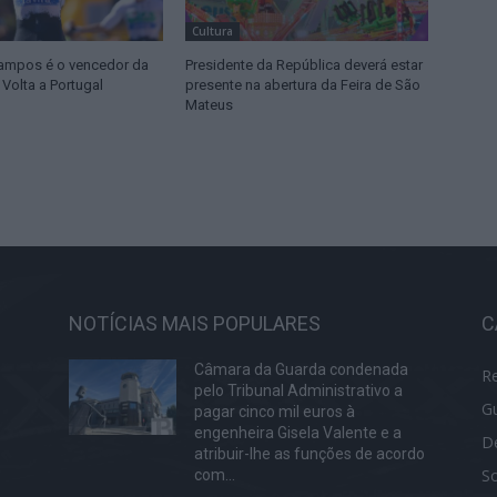
Cultura
ampos é o vencedor da
Presidente da República deverá estar
 Volta a Portugal
presente na abertura da Feira de São
Mateus
NOTÍCIAS MAIS POPULARES
C
Câmara da Guarda condenada
R
pelo Tribunal Administrativo a
G
pagar cinco mil euros à
engenheira Gisela Valente e a
D
atribuir-lhe as funções de acordo
S
com...