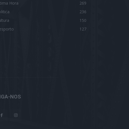
ltima Hora
269
litica
236
ltura
150
esporto
127
IGA-NOS