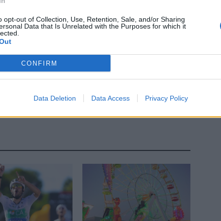
In
o opt-out of Collection, Use, Retention, Sale, and/or Sharing
ersonal Data that Is Unrelated with the Purposes for which it
lected.
Out
CONFIRM
Próximo artigo
Guarda recebe este mês o Campeonato Nacional
Data Deletion
Data Access
Privacy Policy
de Ciclismo de Estrada e a Volta a Portugal em
Bicicleta nos próximos três anos