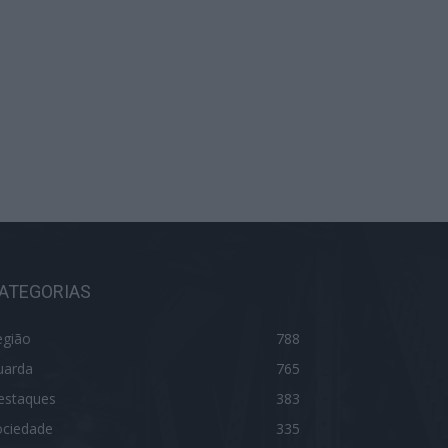
ATEGORIAS
egião
788
uarda
765
estaques
383
ociedade
335