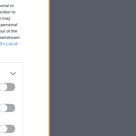
sonal or
ection to
ou may
 personal
out of the
 downstream
B’s List of