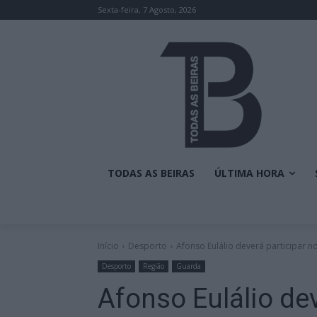
Sexta-feira, 7 Agosto, 2026
TODAS AS BEIRAS
ÚLTIMA HORA
Início
Desporto
Afonso Eulálio deverá participar 
Desporto
Região
Guarda
Afonso Eulálio dev