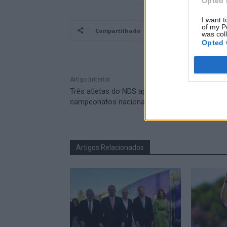
Opted 
I want t
of my P
Compartilhado
was col
Opted 
Artigo anterior
Três atletas do NDS apuradas para os
campeonatos nacionais de patinagem
Artigos Relacionados