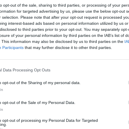
to opt-out of the sale, sharing to third parties, or processing of your per
formation for targeted advertising by us, please use the below opt-out s
r selection. Please note that after your opt-out request is processed y
eing interest-based ads based on personal information utilized by us or
disclosed to third parties prior to your opt-out. You may separately opt-
r e votar esta tarde uma proposta para a aquisição de
losure of your personal information by third parties on the IAB’s list of
o (FPC) para o concelho receber a Volta a Portugal
. This information may also be disclosed by us to third parties on the
IA
29, bem como o Campeonato Nacional de Ciclismo de
Participants
that may further disclose it to other third parties.
 26 e 28 deste mês. Esta prova deverá contar com a
 a camisola branca (símbolo de Melhor Jovem da
TSF, no passado dia 4, o corredor português da equipa
l Data Processing Opt Outs
o seu objectivo não será vencer. Respondendo a uma
o opt-out of the Sharing of my personal data.
nferência de imprensa remota, o ciclista explicou
In
 de crono (contra-relógio) para treinar» e sabe que
, ganhá-lo». O corredor explicou que «treinar a 100% no
o opt-out of the Sale of my Personal Data.
unca há estradas fechadas». (Foto: RTP)
In
to opt-out of processing my Personal Data for Targeted
ing.