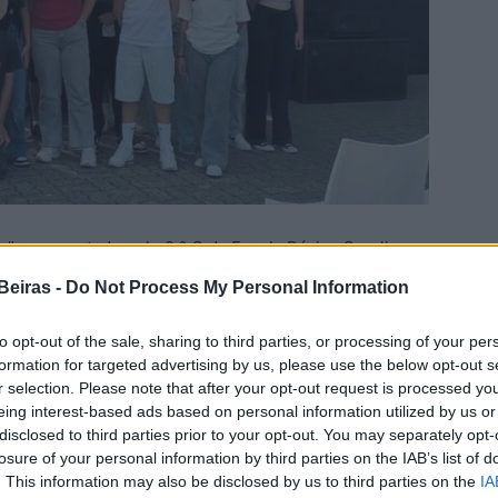
”, apresentado pelo 9.° C da Escola Básica Carolina
acional da 15.ª edição do “No Poupar Está o Ganho!”,
Beiras -
Do Not Process My Personal Information
buído ao “Jogo de Tabuleiro: ‘No Poupar Está o Ganho”,
Silvestre Ribeiro, Idanha-a-Nova, e o 3.° lugar foi
to opt-out of the sale, sharing to third parties, or processing of your per
 jovens”, um projecto do 9.° B da Escola Básica e
formation for targeted advertising by us, please use the below opt-out s
r selection. Please note that after your opt-out request is processed y
Oleiros.
eing interest-based ads based on personal information utilized by us or
disclosed to third parties prior to your opt-out. You may separately opt-
oficial do Facebook, o Agrupamento de Escolas da Sé
losure of your personal information by third parties on the IAB’s list of
, refere que “No Poupar Está o Ganho!” é «um projecto
. This information may also be disclosed by us to third parties on the
IA