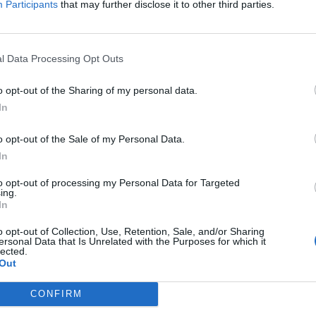
Participants
that may further disclose it to other third parties.
r aos alunos conhecimentos de educação financeira,
ia do dinheiro e possam adquirir competências que
as e informadas no futuro, contribuindo para que
l Data Processing Opt Outs
o opt-out of the Sharing of my personal data.
la Carolina Beatriz Ângelo, orientados pelo professor
In
 que foram propostos», refere o AES. Adianta que,
a municipal e ficou em 27° lugar a nível nacional, num
o opt-out of the Sale of my Personal Data.
e, cada turma tinha de criar um projeto final com um
In
eo, artes performativas ou trabalhos manuais, os
to opt-out of processing my Personal Data for Targeted
escolar».
ing.
In
fio, produzindo um vídeo que viria a obter o primeiro
o opt-out of Collection, Use, Retention, Sale, and/or Sharing
ersonal Data that Is Unrelated with the Purposes for which it
inanceira no escalão do 3.° ciclo. O prémio foi
lected.
ónio Cupertino de Miranda, no Porto.
Out
CONFIRM
 “No Poupar Está o Ganho!”, que foi implementado em