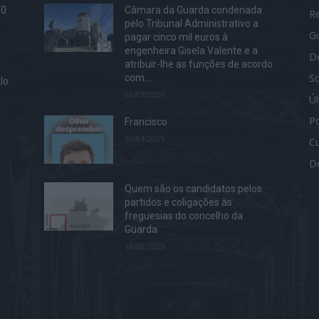
60
Câmara da Guarda condenada
R
pelo Tribunal Administrativo a
G
pagar cinco mil euros à
engenheira Gisela Valente e a
D
atribuir-lhe as funções de acordo
S
com...
lo
02/07/2025
Ú
Po
Francisco
30/04/2025
Cu
s
D
Quem são os candidatos pelos
partidos e coligações às
freguesias do concelho da
Guarda
19/08/2025