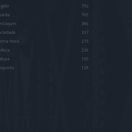
egião
792
uarda
765
estaques
386
ociedade
337
ltima Hora
273
litica
236
ltura
150
esporto
129