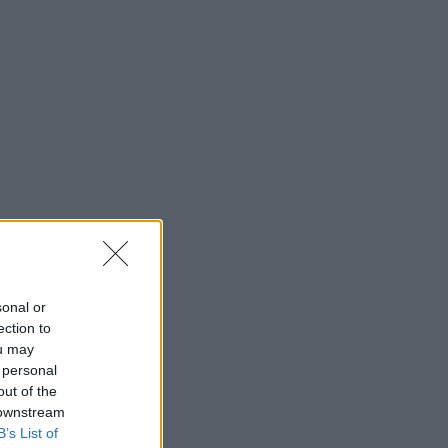
sonal or
ection to
ou may
 personal
out of the
 downstream
B’s List of