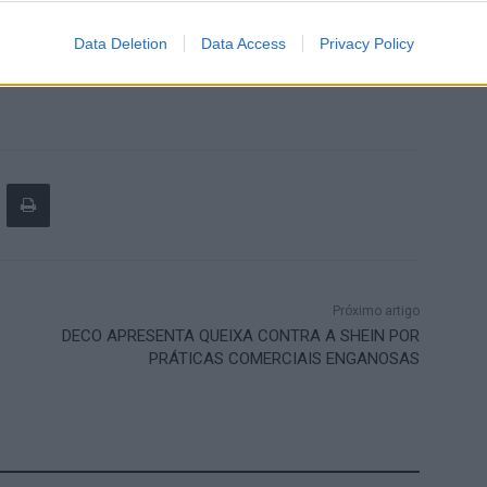
inanceira que existiu e no qual foi baseado o
unos do ensino regular, publicado pelos Supervisores
Data Deletion
Data Access
Privacy Policy
.
Próximo artigo
DECO APRESENTA QUEIXA CONTRA A SHEIN POR
PRÁTICAS COMERCIAIS ENGANOSAS