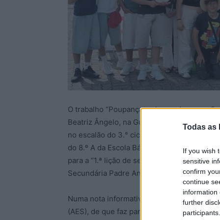
O trabalho “Poupança ao longo das gerações
Beatriz Ângelo, na Guarda, foi o vencedor n
Todas as 
no escalão do 3.° ciclo. O 2.º lugar foi atri
do 8.º A da Escola Básica e Secundária José 
If you wish 
para a “1.ª lição de seguros para crianças e
sensitive in
confirm you
Secundária Padre António de Andrade, em 
continue se
information 
Numa nota informativa publicada na página 
further disc
(AES), de que faz parte a escola vencedora
participants