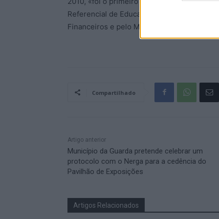
2010, «foi o primeiro projecto de educação f
Referencial de Educação Financeira para al
Financeiros e pelo Ministério da Educação»
Compartilhado
Artigo anterior
Município da Guarda pretende celebrar um
protocolo com o Nerga para a cedência do
Pavilhão de Exposições
Artigos Relacionados