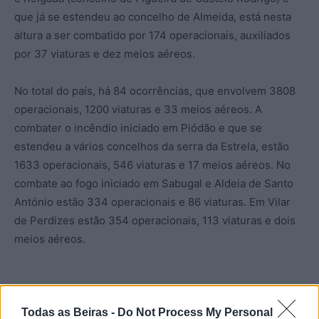
que já se estendeu ao concelho de Almeida, está nesta
altura a ser combatido por 174 operacionais, auxiliados
por 37 viaturas e dez meios aéreos.
No total do país, há 84 ocorrências, que envolvem 3808
operacionais, 1200 viaturas e 33 meios aéreos. A
combater o incêndio iniciado em Piódão e que se
estendeu a vários concelhos da serra da Estrela, estão
1633 operacionais, 546 viaturas e 17 meios aéreos. No
combate ao fogo iniciado em Sabugal e Aldeia de Santo
António estão 334 operacionais e 86 viaturas. Em Vilar
de Perdizes estão 354 operacionais, 113 viaturas e dois
meios aéreos.
Todas as Beiras -
Do Not Process My Personal