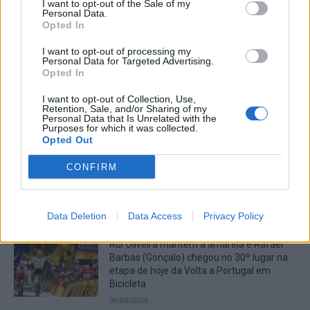
I want to opt-out of the Sale of my
operacionais combatem fogo em Fornos
Personal Data.
de Algodres
Opted In
08/08/2026
Região
I want to opt-out of processing my
Personal Data for Targeted Advertising.
Judoca do Sabugal revalida título de
Opted In
campeã mundial de judown
08/08/2026
I want to opt-out of Collection, Use,
Retention, Sale, and/or Sharing of my
Desporto
Personal Data that Is Unrelated with the
Purposes for which it was collected.
Opted Out
CONFIRM
ARTIGOS MAIS POPULARES
Data Deletion
Data Access
Privacy Policy
Rui Oliveira mantém a amarela e Rafael
Barbas (Gonçalo) chegou no 30º lugar na
etapa de hoje da Volta a Portugal em
Bicicleta
08/08/2026