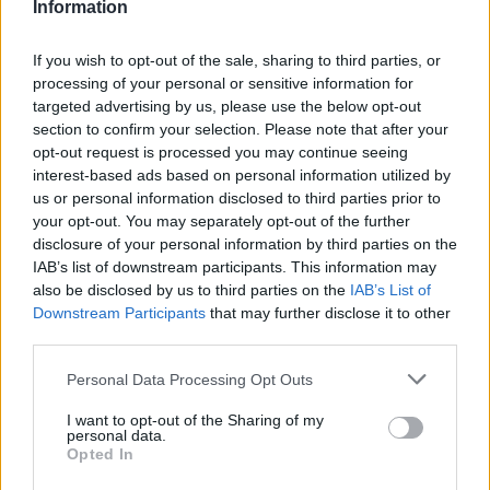
Information
If you wish to opt-out of the sale, sharing to third parties, or
processing of your personal or sensitive information for
targeted advertising by us, please use the below opt-out
Artigo anterior
Próximo artigo
section to confirm your selection. Please note that after your
Autarcas reúnem-se em
Governo vai aprovar hoje
opt-out request is processed you may continue seeing
Trancoso com o Governo
uma resolução para apoiar
interest-based ads based on personal information utilized by
agricultores e empresários
us or personal information disclosed to third parties prior to
afectados pelos incêndios
your opt-out. You may separately opt-out of the further
disclosure of your personal information by third parties on the
IAB’s list of downstream participants. This information may
also be disclosed by us to third parties on the
IAB’s List of
Artigos Relacionados
Downstream Participants
that may further disclose it to other
third parties.
Rui Oliveira mantém a amarela e Rafael
Barbas (Gonçalo) chegou no 30º lugar na
Personal Data Processing Opt Outs
etapa de hoje da Volta a Portugal em
Bicicleta
I want to opt-out of the Sharing of my
Desporto
personal data.
08/08/2026
Opted In
Oito meios aéreos e mais de 260