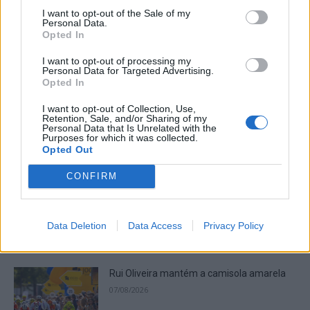
I want to opt-out of the Sale of my
Como pagar o IRS e outros impostos em
Personal Data.
Opted In
prestações no Portal das Finanças
02/08/2026
I want to opt-out of processing my
Economia
Personal Data for Targeted Advertising.
Opted In
Prestação Social Única: simplificação ou
I want to opt-out of Collection, Use,
novo labirinto social?
Retention, Sale, and/or Sharing of my
Personal Data that Is Unrelated with the
19/07/2026
Purposes for which it was collected.
Opinião
Opted Out
CONFIRM
Data Deletion
Data Access
Privacy Policy
ARTIGOS MAIS POPULARES
Rui Oliveira mantém a camisola amarela
07/08/2026