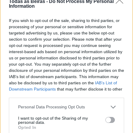
Todas as Beiras -
Do Not Process My Personal
Information
If you wish to opt-out of the sale, sharing to third parties, or
processing of your personal or sensitive information for
targeted advertising by us, please use the below opt-out
section to confirm your selection. Please note that after your
opt-out request is processed you may continue seeing
Artigo anterior
Próximo artigo
interest-based ads based on personal information utilized by
Governo vai aprovar hoje
Governo aprova medidas de
us or personal information disclosed to third parties prior to
uma resolução para apoiar
apoio às zonas afectadas
your opt-out. You may separately opt-out of the further
agricultores e empresários
pelos incêndios
disclosure of your personal information by third parties on the
afectados pelos incêndios
IAB’s list of downstream participants. This information may
also be disclosed by us to third parties on the
IAB’s List of
Downstream Participants
that may further disclose it to other
Artigos Relacionados
third parties.
Personal Data Processing Opt Outs
Cicatrizes
07/08/2026
I want to opt-out of the Sharing of my
personal data.
Opted In
Opinião