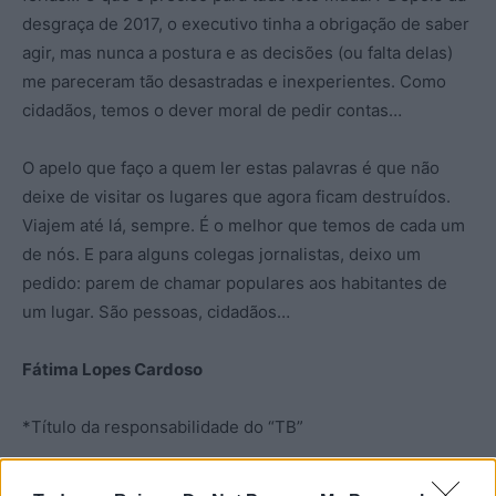
desgraça de 2017, o executivo tinha a obrigação de saber
agir, mas nunca a postura e as decisões (ou falta delas)
me pareceram tão desastradas e inexperientes. Como
cidadãos, temos o dever moral de pedir contas…
O apelo que faço a quem ler estas palavras é que não
deixe de visitar os lugares que agora ficam destruídos.
Viajem até lá, sempre. É o melhor que temos de cada um
de nós. E para alguns colegas jornalistas, deixo um
pedido: parem de chamar populares aos habitantes de
um lugar. São pessoas, cidadãos…
Fátima Lopes Cardoso
*Título da responsabilidade do “TB”