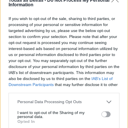
Todas as Beiras -
Do Not Process My Personal
Information
o “3º Open de Ténis Aldeia de São Sebastião”,
organizado pela ADCS Aldeia S. Sebastião, que «maiores
If you wish to opt-out of the sale, sharing to third parties, or
prémios monetários entregou».
processing of your personal or sensitive information for
targeted advertising by us, please use the below opt-out
section to confirm your selection. Please note that after your
opt-out request is processed you may continue seeing
interest-based ads based on personal information utilized by
us or personal information disclosed to third parties prior to
your opt-out. You may separately opt-out of the further
disclosure of your personal information by third parties on the
IAB’s list of downstream participants. This information may
also be disclosed by us to third parties on the
IAB’s List of
Downstream Participants
that may further disclose it to other
Screenshot
third parties.
Personal Data Processing Opt Outs
I want to opt-out of the Sharing of my
personal data.
Opted In