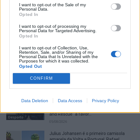
I want to opt-out of the Sale of my
Personal Data.
Opted In
Artigo anterior
Próximo artigo
I want to opt-out of processing my
Personal Data for Targeted Advertising.
No ano em que há menos
Politécnico de Viseu acolhe
Opted In
novos alunos no Politécnico
os “EUNICE Alliance Games
da Guarda, encerra a loja que
2025”
I want to opt-out of Collection, Use,
Retention, Sale, and/or Sharing of my
vendia trajes académicos e
Personal Data that Is Unrelated with the
diversos adereços
Purposes for which it was collected.
Opted Out
CONFIRM
Artigos Relacionados
Grupo motard “Lobos do Asfalto” vai
Data Deletion
Data Access
Privacy Policy
realizar, no próximo Sábado, no Parque
Urbano do Rio Diz, o evento solidário “Ride
and Rescue” a favor...
Desporto
05/08/2026
Julius Johansen é o primeiro camisola
amarela da Volta a Portugal. Rafael