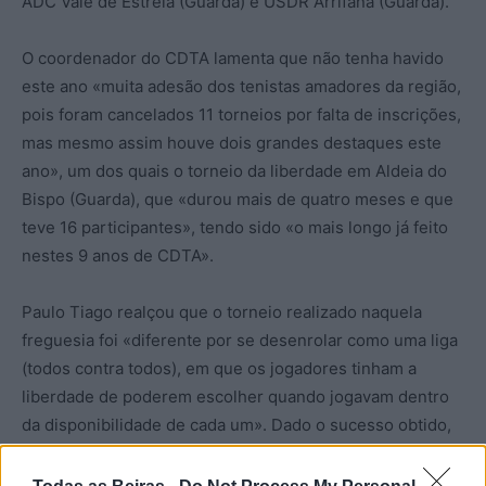
ADC Vale de Estrela (Guarda) e USDR Arrifana (Guarda).
O coordenador do CDTA lamenta que não tenha havido
este ano «muita adesão dos tenistas amadores da região,
pois foram cancelados 11 torneios por falta de inscrições,
mas mesmo assim houve dois grandes destaques este
ano», um dos quais o torneio da liberdade em Aldeia do
Bispo (Guarda), que «durou mais de quatro meses e que
teve 16 participantes», tendo sido «o mais longo já feito
nestes 9 anos de CDTA».
Paulo Tiago realçou que o torneio realizado naquela
freguesia foi «diferente por se desenrolar como uma liga
(todos contra todos), em que os jogadores tinham a
liberdade de poderem escolher quando jogavam dentro
da disponibilidade de cada um». Dado o sucesso obtido,
este formado «terá a sua 2ª edição já em 2026»,
acrescenta o dirigente. Outro dos torneios destacados foi