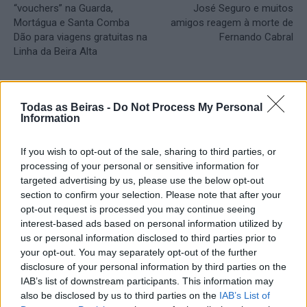
“vouchers” na Guarda,
José Seguro e muitos
Mortágua e Santa Comba
amigos reagem à morte de
Dão para viagens gratuitas na
Fernando Cabral
Linha da Beira Alta
Artigos Relacionados
Todas as Beiras -
Do Not Process My Personal
Information
Crossódromo das Lajes, em Fernão
Joanes, recebe no Sábado etapa do
If you wish to opt-out of the sale, sharing to third parties, or
Campeonato Nacional de Supercross
processing of your personal or sensitive information for
06/08/2026
Desporto
targeted advertising by us, please use the below opt-out
section to confirm your selection. Please note that after your
opt-out request is processed you may continue seeing
Rick Estrin & The Nightcats abrem esta
noite o Festival de Blues da Guarda
interest-based ads based on personal information utilized by
us or personal information disclosed to third parties prior to
06/08/2026
your opt-out. You may separately opt-out of the further
Cultura
disclosure of your personal information by third parties on the
IAB’s list of downstream participants. This information may
Grupo motard “Lobos do Asfalto” vai
also be disclosed by us to third parties on the
IAB’s List of
realizar, no próximo Sábado, no Parque