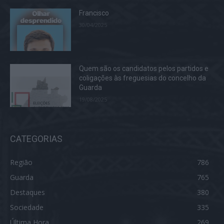
Francisco
30/04/2025
Quem são os candidatos pelos partidos e
coligações às freguesias do concelho da
Guarda
19/08/2025
CATEGORIAS
Região
786
Guarda
765
Destaques
380
Sociedade
335
Última Hora
269