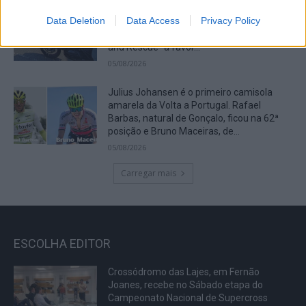
Grupo motard “Lobos do Asfalto” vai
Data Deletion
Data Access
Privacy Policy
realizar, no próximo Sábado, no Parque
Urbano do Rio Diz, o evento solidário “Ride
and Rescue” a favor...
05/08/2026
Julius Johansen é o primeiro camisola
amarela da Volta a Portugal. Rafael
Barbas, natural de Gonçalo, ficou na 62ª
posição e Bruno Maceiras, de...
05/08/2026
Carregar mais
ESCOLHA EDITOR
Crossódromo das Lajes, em Fernão
Joanes, recebe no Sábado etapa do
Campeonato Nacional de Supercross