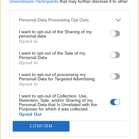
Downstream Participants
that may further disclose it to other
Urbano do Rio Diz, o evento solidário “Ride
third parties.
and Rescue” a favor...
Desporto
05/08/2026
Personal Data Processing Opt Outs
I want to opt-out of the Sharing of my
personal data.
Opted In
I want to opt-out of the Sale of my
ARTIGOS MAIS POPULARES
Personal Data.
Opted In
Crossódromo das Lajes, em Fernão
I want to opt-out of processing my
Joanes, recebe no Sábado etapa do
Personal Data for Targeted Advertising.
Campeonato Nacional de Supercross
Opted In
06/08/2026
I want to opt-out of Collection, Use,
Retention, Sale, and/or Sharing of my
Personal Data that Is Unrelated with the
Rick Estrin & The Nightcats abrem esta
Purposes for which it was collected.
noite o Festival de Blues da Guarda
Opted Out
06/08/2026
CONFIRM