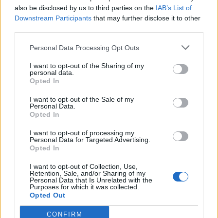
also be disclosed by us to third parties on the
IAB’s List of
Downstream Participants
that may further disclose it to other
Rui Oliveira mantém a amarela e Rafael
third parties.
Barbas (Gonçalo) chegou no 30º lugar na
etapa de hoje da Volta a Portugal em
Personal Data Processing Opt Outs
Bicicleta
Desporto
08/08/2026
I want to opt-out of the Sharing of my
personal data.
Opted In
I want to opt-out of the Sale of my
Personal Data.
Opted In
ARTIGOS MAIS POPULARES
I want to opt-out of processing my
Personal Data for Targeted Advertising.
Presidente da República recordou ao
Opted In
Governo que está por cumprir a promessa
de investir 155 ME na Serra da Estrela
I want to opt-out of Collection, Use,
Retention, Sale, and/or Sharing of my
09/08/2026
Personal Data that Is Unrelated with the
Purposes for which it was collected.
Opted Out
Presidente da República preside à sessão
solene das comemorações do 150.°
CONFIRM