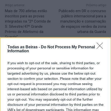
Artigo anterior
Próximo artigo
Mais de 700 atletas estão
Publicado em DR o concurso
inscritos para as provas
público internacional para a
integradas na “2ª Corrida de
manutenção e conservação
S. Silvestre/47º Grande
de espaços verdes da zona
Prémio de Atletismo da
urbana da Guarda
Guarda”
Todas as Beiras -
Do Not Process My Personal
Information
Artigos Relacionados
If you wish to opt-out of the sale, sharing to third parties, or
Presidente da República recordou ao
processing of your personal or sensitive information for
Governo que está por cumprir a promessa
targeted advertising by us, please use the below opt-out
de investir 155 ME na Serra da Estrela
section to confirm your selection. Please note that after your
09/08/2026
Destaques
opt-out request is processed you may continue seeing
interest-based ads based on personal information utilized by
Presidente da República preside à sessão
us or personal information disclosed to third parties prior to
solene das comemorações do 150.°
your opt-out. You may separately opt-out of the further
aniversário dos Bombeiros da Guarda
disclosure of your personal information by third parties on the
09/08/2026
IAB’s list of downstream participants. This information may
Destaques