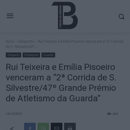
Início
Desporto
Rui Teixeira e Emília Pisoeiro venceram a “2ª Corrida
de S. Silvestre/47º...
Desporto
Destaques
Guarda
Rui Teixeira e Emília Pisoeiro
venceram a “2ª Corrida de S.
Silvestre/47º Grande Prémio
de Atletismo da Guarda”
14/12/2025
454