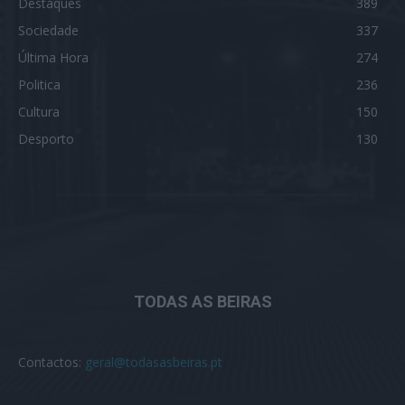
Destaques
389
Sociedade
337
Última Hora
274
Politica
236
Cultura
150
Desporto
130
TODAS AS BEIRAS
Contactos:
geral@todasasbeiras.pt