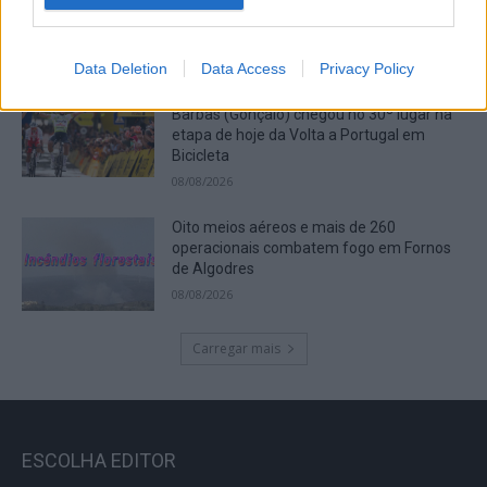
aniversário dos Bombeiros da Guarda
09/08/2026
Data Deletion
Data Access
Privacy Policy
Rui Oliveira mantém a amarela e Rafael
Barbas (Gonçalo) chegou no 30º lugar na
etapa de hoje da Volta a Portugal em
Bicicleta
08/08/2026
Oito meios aéreos e mais de 260
operacionais combatem fogo em Fornos
de Algodres
08/08/2026
Carregar mais
ESCOLHA EDITOR