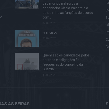
G
pagar cinco mil euros à
engenheira Gisela Valente e a
D
atribuir-lhe as funções de acordo
S
de
com...
02/07/2025
Ú
Po
Francisco
30/04/2025
Cu
D
Quem são os candidatos pelos
partidos e coligações às
freguesias do concelho da
Guarda
19/08/2025
AS AS BEIRAS
S