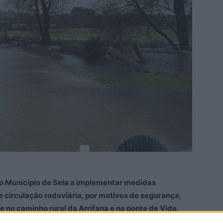
u o Município de Seia a implementar medidas
 circulação rodoviária, por motivos de segurança,
no caminho rural da Arrifana e na ponte de Vide.