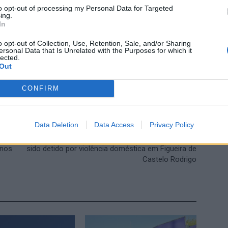
to opt-out of processing my Personal Data for Targeted
ing.
In
o opt-out of Collection, Use, Retention, Sale, and/or Sharing
ersonal Data that Is Unrelated with the Purposes for which it
lected.
Out
CONFIRM
Data Deletion
Data Access
Privacy Policy
Próximo artigo
Decretada prisão preventiva a homem que tinha
rnos
sido detido por violência doméstica em Figueira de
Castelo Rodrigo