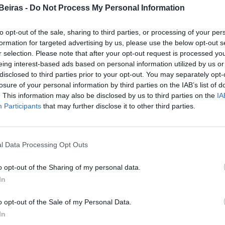
Beiras -
Do Not Process My Personal Information
ndicionado o acesso ao caminho entre a rotunda da
l da Arrifana, estando a circulação totalmente cortada
to opt-out of the sale, sharing to third parties, or processing of your per
fraria e a Estrada da Arrifana. A Ponte da Ladeira da
formation for targeted advertising by us, please use the below opt-out s
te encerrada ao trânsito devido à subida do nível da
r selection. Please note that after your opt-out request is processed y
eing interest-based ads based on personal information utilized by us or
disclosed to third parties prior to your opt-out. You may separately opt-
losure of your personal information by third parties on the IAB’s list of
de foi interditada, em virtude do aumento do caudal
. This information may also be disclosed by us to third parties on the
IA
ão das condições de segurança da infraestrutura.
Participants
that may further disclose it to other third parties.
acompanhar permanentemente a evolução da situação”,
oviária “logo que estejam garantidas as condições de
l Data Processing Opt Outs
o opt-out of the Sharing of my personal data.
In
opulação, solicitando o cumprimento da sinalização no
m como a utilização de percursos alternativos sempre
o opt-out of the Sale of my Personal Data.
In