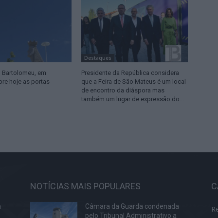
Destaques
o Bartolomeu, em
Presidente da República considera
bre hoje as portas
que a Feira de São Mateus é um local
de encontro da diáspora mas
também um lugar de expressão do...
NOTÍCIAS MAIS POPULARES
C
a
Câmara da Guarda condenada
R
pelo Tribunal Administrativo a