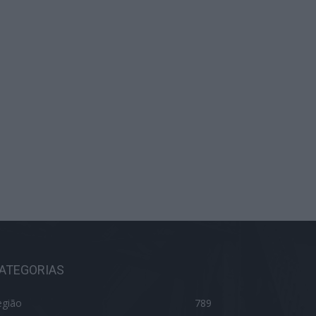
ATEGORIAS
egião
789