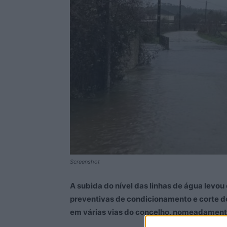
Screenshot
A subida do nível das linhas de água levo
preventivas de condicionamento e corte de
em várias vias do concelho, nomeadamente 