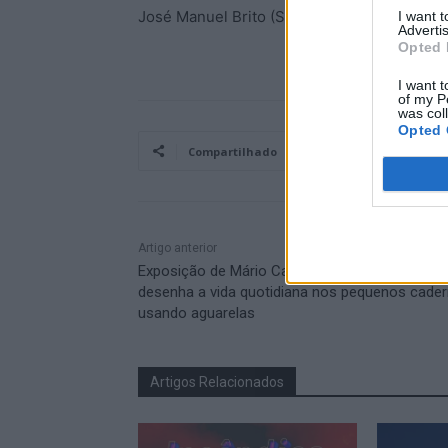
José Manuel Brito (Seiadigital.pt)
I want 
Advertis
Opted 
I want t
of my P
was col
Opted 
Compartilhado
Artigo anterior
Exposição de Mário Carvalho, o artista que
desenha a vida quotidiana nos pequenos cade
usando aguarelas
Artigos Relacionados