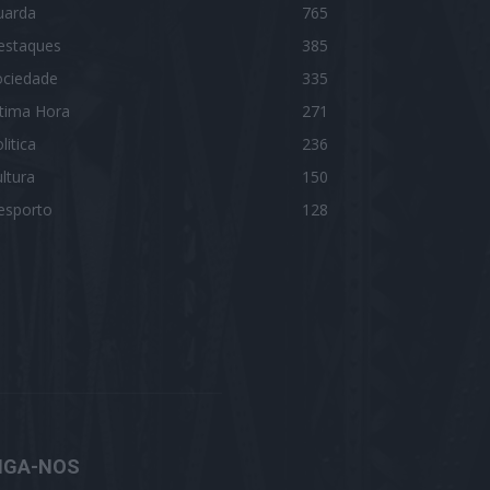
uarda
765
estaques
385
ociedade
335
ltima Hora
271
litica
236
ltura
150
esporto
128
IGA-NOS