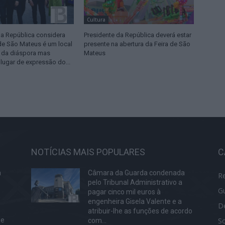
Cultura
da República considera
Presidente da República deverá estar
 de São Mateus é um local
presente na abertura da Feira de São
 da diáspora mas
Mateus
ugar de expressão do...
NOTÍCIAS MAIS POPULARES
C
a
Câmara da Guarda condenada
R
pelo Tribunal Administrativo a
G
pagar cinco mil euros à
engenheira Gisela Valente e a
D
atribuir-lhe as funções de acordo
S
de
com...