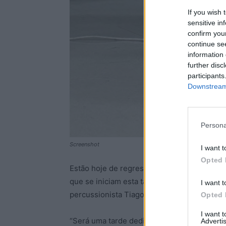
If you wish 
sensitive in
confirm you
continue se
information 
further disc
participants
Downstream 
Persona
Screenshot
I want t
Opted 
Estão hoje de regresso a Aldeia do Bispo, n
que se iniciam esta tarde, das 15h às 17h, 
I want t
percussionista Tiago Sami Pereira.
Opted 
I want 
“Será uma tarde dedicada a explorarmos la
Advertis