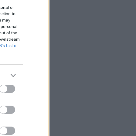
sonal or
ection to
ou may
 personal
out of the
 downstream
B’s List of