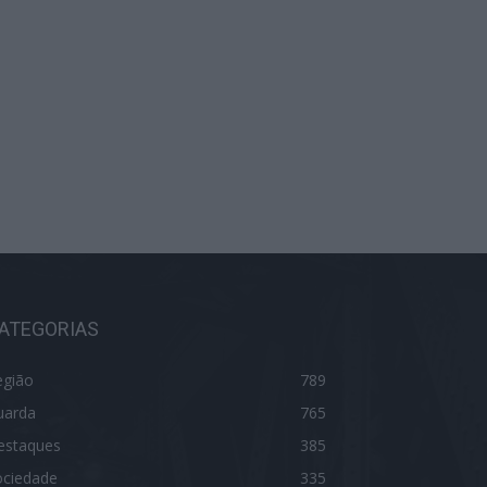
ATEGORIAS
egião
789
uarda
765
estaques
385
ociedade
335