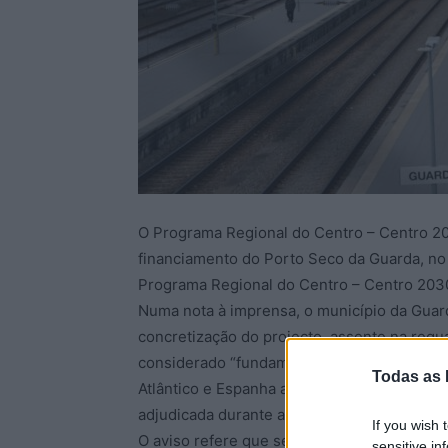
O Programa Regional do Centro – Centro 203
financiamento do Porto Seco da Guarda, no 
Programa Regional do Centro – Centro 203
Numa nota à imprensa, o município da Guar
concretização do projecto, assente na requa
considerado “fundamental para fortalecer a 
Todas as 
Atlântico e Espanha através da ferrovia”. A 
adjudicada durante as próximas semanas”.
If you wish 
O aviso refere que se trata de um apoio par
sensitive in