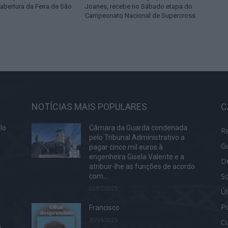
abertura da Feira de São
Joanes, recebe no Sábado etapa do
Campeonato Nacional de Supercross
NOTÍCIAS MAIS POPULARES
C
lo
Câmara da Guarda condenada
R
pelo Tribunal Administrativo a
G
pagar cinco mil euros à
engenheira Gisela Valente e a
D
atribuir-lhe as funções de acordo
S
s
com...
02/07/2025
Ú
Po
Francisco
30/04/2025
Cu
a