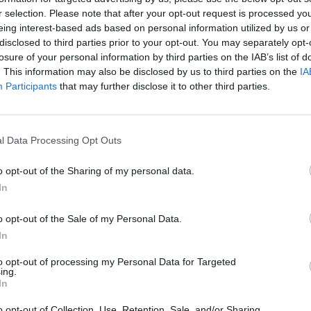
l ferroviário da Guarda, para a criação de uma
r selection. Please note that after your opt-out request is processed y
eing interest-based ads based on personal information utilized by us or
de da região, tendo em vista o seu posicionamento nos
disclosed to third parties prior to your opt-out. You may separately opt-
peias de transporte de mercadorias.
losure of your personal information by third parties on the IAB’s list of
ção dos Portos do Douro, Leixões e Viana do Castelo
. This information may also be disclosed by us to third parties on the
IA
 a empreitada em finais de 2023. O processo esteve
Participants
that may further disclose it to other third parties.
pedia a APDL de concorrer aos fundos comunitários.
o administrativo, serviços aduaneiros, a extensão das
dar um comboio de mercadorias com o comprimento de
l Data Processing Opt Outs
 do terrapleno para permitir a movimentação de mais
o opt-out of the Sharing of my personal data.
a vedação do perímetro e controlo de acessos. A
In
ntação eléctrica para a ligação de contentores
 videovigilância, a instalação de uma báscula rodoviária
o opt-out of the Sale of my Personal Data.
ca.
In
to opt-out of processing my Personal Data for Targeted
ing.
In
o opt-out of Collection, Use, Retention, Sale, and/or Sharing