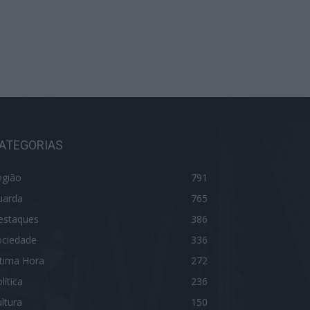
ATEGORIAS
egião
791
uarda
765
estaques
386
ociedade
336
ltima Hora
272
litica
236
ltura
150