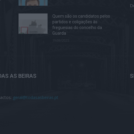
D
Quem são os candidatos pelos
partidos e coligações às
freguesias do concelho da
Guarda
19/08/2025
AS AS BEIRAS
S
actos:
geral@todasasbeiras.pt