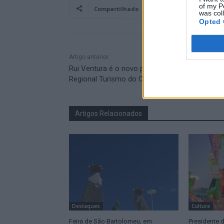
of my P
Compartilhado
was col
Opted 
Artigo anterior
Rui Ventura é o novo presidente da Entidade
Regional Turismo do Centro
Artigos Relacionados
Destaques
Cultura
Feira de São Bartolomeu, em
Presidente d