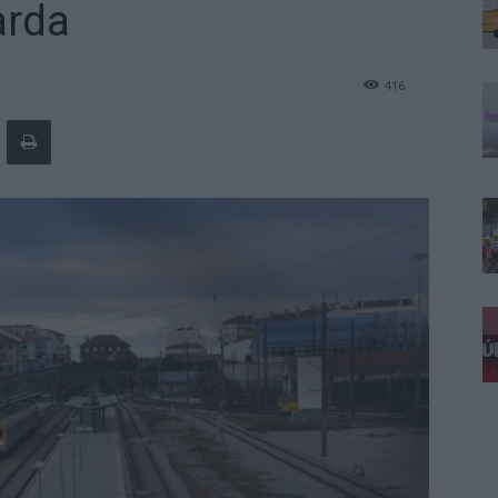
arda
416