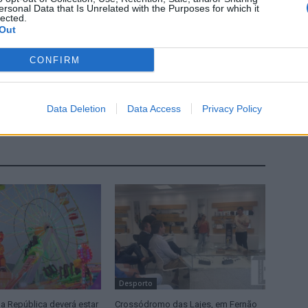
ersonal Data that Is Unrelated with the Purposes for which it
lected.
Out
CONFIRM
Próximo artigo
Aida Carvalho é a cabeça-de-lista do PS pela
Guarda às legislativas
Data Deletion
Data Access
Privacy Policy
Desporto
a República deverá estar
Crossódromo das Lajes, em Fernão