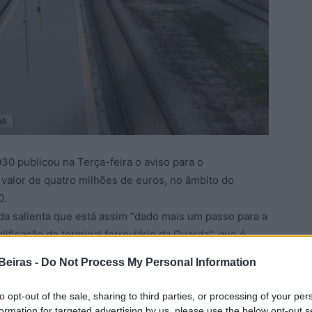
0 publicou na Terça-feira o aviso para o
valor de quatro milhões de euros, no âmbito do
0.
da salienta que está assim “dado mais um passo para a
lificação do terminal ferroviário da Guarda”, que é
eficácia da ligação de carga aos portos marítimos do
Beiras -
Do Not Process My Personal Information
autarquia adianta que se estima que “a obra possa ser
to opt-out of the sale, sharing to third parties, or processing of your per
a a criação do Porto Seco da Guarda, sustentado pela
formation for targeted advertising by us, please use the below opt-out s