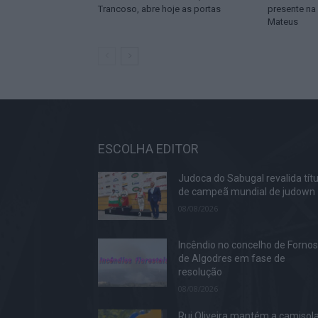
Trancoso, abre hoje as portas
presente na 
Mateus
ESCOLHA EDITOR
Judoca do Sabugal revalida títu
de campeã mundial de judown
08/08/2026
Incêndio no concelho de Forno
de Algodres em fase de
resolução
08/08/2026
Rui Oliveira mantém a camisol