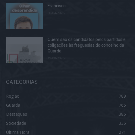
Francisco
30/04/2025
Quem são os candidatos pelos partidos e
coligações às freguesias do concelho da
Guarda
19/08/2025
CATEGORIAS
Região
789
Guarda
765
Destaques
385
Sociedade
335
Última Hora
271