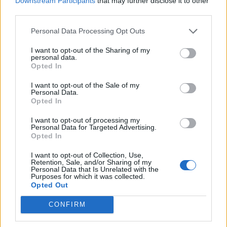
Downstream Participants
that may further disclose it to other
Feira de São Mateus é um local de
third parties.
encontro da diáspora mas também um
lugar de expressão do...
Destaques
Personal Data Processing Opt Outs
07/08/2026
I want to opt-out of the Sharing of my
personal data.
Opted In
I want to opt-out of the Sale of my
Personal Data.
ARTIGOS MAIS POPULARES
Opted In
I want to opt-out of processing my
Rui Oliveira mantém a camisola amarela
Personal Data for Targeted Advertising.
Opted In
07/08/2026
I want to opt-out of Collection, Use,
Retention, Sale, and/or Sharing of my
Personal Data that Is Unrelated with the
Purposes for which it was collected.
Incêndio florestal no concelho de Fornos
Opted Out
de Algodres
07/08/2026
CONFIRM