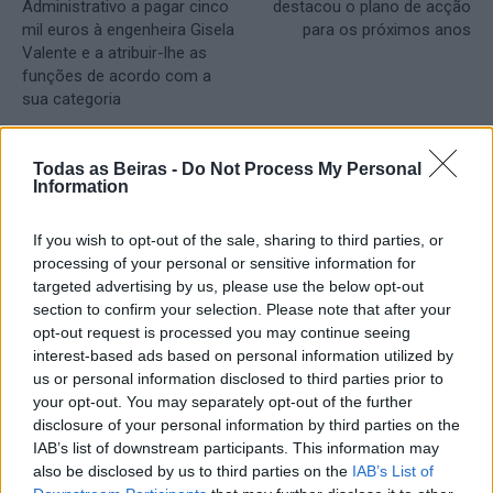
Administrativo a pagar cinco
destacou o plano de acção
mil euros à engenheira Gisela
para os próximos anos
Valente e a atribuir-lhe as
funções de acordo com a
sua categoria
Todas as Beiras -
Do Not Process My Personal
Artigos Relacionados
Information
Rui Oliveira mantém a camisola amarela
If you wish to opt-out of the sale, sharing to third parties, or
07/08/2026
processing of your personal or sensitive information for
targeted advertising by us, please use the below opt-out
Desporto
section to confirm your selection. Please note that after your
opt-out request is processed you may continue seeing
Incêndio florestal no concelho de Fornos
interest-based ads based on personal information utilized by
de Algodres
us or personal information disclosed to third parties prior to
07/08/2026
your opt-out. You may separately opt-out of the further
disclosure of your personal information by third parties on the
Destaques
IAB’s list of downstream participants. This information may
also be disclosed by us to third parties on the
IAB’s List of
Presidente da República considera que a