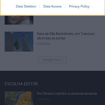
Data Deletion
Data Access
Privacy Policy
Cicatrizes
07/08/2026
Feira de São Bartolomeu, em Trancoso,
abre hoje as portas
07/08/2026
Carregar mais
ESCOLHA EDITOR
Rui Oliveira mantém a camisola amarela
07/08/2026