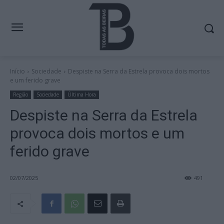
Início
Sociedade
Despiste na Serra da Estrela provoca dois mortos
e um ferido grave
Região
Sociedade
Última Hora
Despiste na Serra da Estrela
provoca dois mortos e um
ferido grave
02/07/2025
491