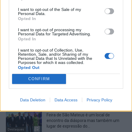
I want to opt-out of the Sale of my
Personal Data.
Opted In
Artigo anterior
Próximo artigo
I want to opt-out of processing my
Aldeia do Bispo recebe mais
Sérgio Costa evidenciou esta
Personal Data for Targeted Advertising.
uma edição do projecto
noite que os 600 candidatos
Opted In
“Vanguarda na Aldeia” do
da coligação “Pela Guarda”
grupo “Síntese”
são «vozes livres que, em
I want to opt-out of Collection, Use,
Retention, Sale, and/or Sharing of my
uníssono, vão cantar que o
Personal Data that Is Unrelated with the
poder nasce das pessoas e
Purposes for which it was collected.
Opted Out
não das máquinas
partidárias»
CONFIRM
Artigos Relacionados
Data Deletion
Data Access
Privacy Policy
Presidente da República considera que a
Feira de São Mateus é um local de
encontro da diáspora mas também um
lugar de expressão do...
Destaques