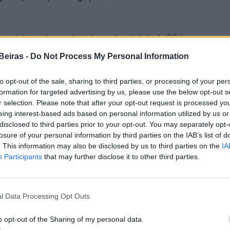
urso interposto por dois elementos da lista do PS à
e Vila Soeiro, no concelho da Guarda, nas eleições de
Beiras -
Do Not Process My Personal Information
os votos na mesa 1 de Mizarela por considerarem que
 foram transparentes» e «o delegado que assistiu ao
to opt-out of the sale, sharing to third parties, or processing of your per
tagem, nem mesmo verificar e escrutinar a contagem
formation for targeted advertising by us, please use the below opt-out s
r selection. Please note that after your opt-out request is processed y
guesia, onde havia três mesas, eleitorais, a coligação
eing interest-based ads based on personal information utilized by us or
7 votos e o PS 86.
disclosed to third parties prior to your opt-out. You may separately opt-
losure of your personal information by third parties on the IAB’s list of
sé Clemente Pina e Sofia Alexandra Paulino Muxagata,
. This information may also be disclosed by us to third parties on the
IA
Participants
that may further disclose it to other third parties.
te candidatos a tesoureiro e secretária à União de
oeiro, avançaram, em 17 de Outubro, com um recurso
recontagem dos votos, mas não obtiveram provimento
l Data Processing Opt Outs
ubro, que não chegou à «Assembleia de Apuramento
se sentido, tendo os resultados sido proclamados,
o opt-out of the Sharing of my personal data.
ova contagem dos votos.