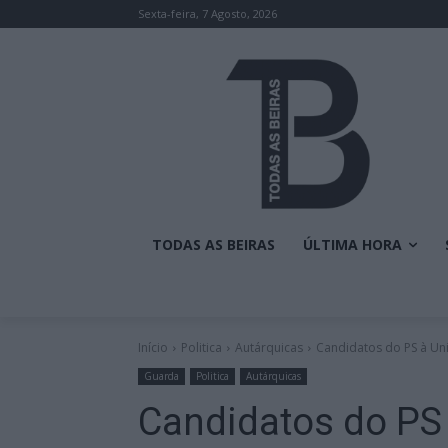
Sexta-feira, 7 Agosto, 2026
TODAS AS BEIRAS
ÚLTIMA HORA
Início
Politica
Autárquicas
Candidatos do PS à Uniã
Guarda
Politica
Autárquicas
Candidatos do PS 