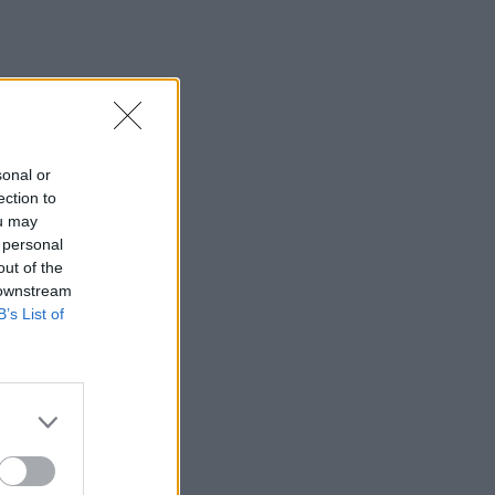
sonal or
ection to
ou may
 personal
out of the
 downstream
B’s List of