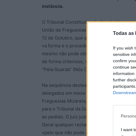
instância.
O Tribunal Constitucional não admitiu o rec
União de Freguesias Mizarela, Pêro Soares 
Todas as 
12 de Outubro, que queriam a recontagem d
«a forma e o procedimento da contagem não
If you wish 
mesmo não pode observar a respectiva con
sensitive in
confirm you
de forma criterioso, voto a voto». Nesta fre
continue se
“Pela Guarda” (Nós Cidadãos/PPM) obteve 8
information 
further disc
Na sequência destes resultados, Nelson Jo
participants
Downstream 
delegados em mesa de voto e respectivamen
Freguesias Mizarela, Pêro Soares e Vila S
para o Tribunal da Guarda para haver uma 
Persona
ao pedido. O juiz justificou, em 20 de Out
Geral qualquer reclamação ou protesto» nes
I want t
«pelo que não pode agora proceder-se a n