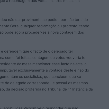
que a recontagem dos votos nas três mesas da
ndeu não dar provimento ao pedido por não ter sido
ento Geral qualquer reclamação ou protesto, tendo
não pode agora proceder-se a nova contagem dos
 e defendem que o facto de o delegado ter
a como foi feita a contagem de votos «deveria ter
residente da mesa mencionar esse facto na acta, o
 imputável exclusivamente à vontade deste e não do
argumentam os socialistas, que concluem que «o
arte do delegado correspondeu e possui os mesmos
so, da decisão proferida no Tribunal de 1ª Instância da
 Guarda”, José Valbom veio responder que não