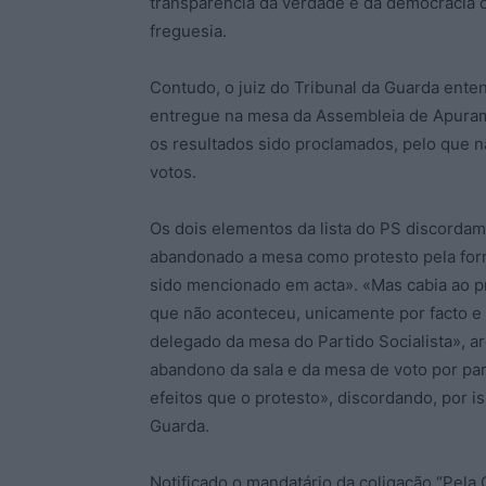
transparência da verdade e da democracia 
freguesia.
Contudo, o juiz do Tribunal da Guarda ente
entregue na mesa da Assembleia de Apuram
os resultados sido proclamados, pelo que 
votos.
Os dois elementos da lista do PS discordam
abandonado a mesa como protesto pela form
sido mencionado em acta». «Mas cabia ao p
que não aconteceu, unicamente por facto e
delegado da mesa do Partido Socialista», 
abandono da sala e da mesa de voto por p
efeitos que o protesto», discordando, por is
Guarda.
Notificado o mandatário da coligação “Pela