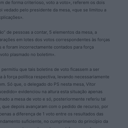
 de forma criterioso, voto a voto», referem os dois
oi vedado pelo presidente da mesa, «que se limitou a
xplicações».
ão” de pessoas a contar, 5 elementos da mesa, a
parações em lotes dos votos correspondentes às forças
s e foram incorrectamente contados para força
 voto plasmado no boletim».
 permitiu que tais boletins de voto ficassem a ser
a à força política respectiva, levando necessariamente
rem. Só que, o delegado do PS nesta mesa, Vitor
cedido» evidenciou na altura esta situação apenas
ado a mesa de voto e só, posteriormente referiu tal
S, que depois avançaram com o pedido de recurso, por
penas a diferença de 1 voto entre os resultados das
fundamento suficiente, no cumprimento do princípio da