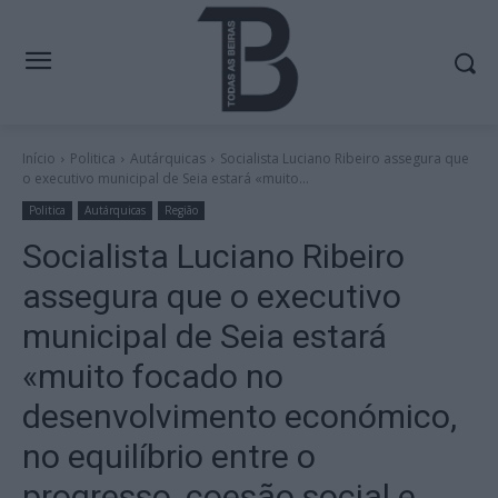
Início
Politica
Autárquicas
Socialista Luciano Ribeiro assegura que
o executivo municipal de Seia estará «muito...
Politica
Autárquicas
Região
Socialista Luciano Ribeiro
assegura que o executivo
municipal de Seia estará
«muito focado no
desenvolvimento económico,
no equilíbrio entre o
progresso, coesão social e