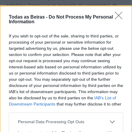
primários. Estamos num momento de acompanhar, de
apoiar, de promover essa mudança mas também de
Todas as Beiras -
Do Not Process My Personal
manter vigilância e exigência para garantir que novas
Information
soluções respondem de facto com melhor respostas às
necessidades concretas das nossas populações», disse o
If you wish to opt-out of the sale, sharing to third parties, or
processing of your personal or sensitive information for
socialista, adiantando que, «com a ULS da Guarda e com
targeted advertising by us, please use the below opt-out
o governo» o executivo municipal também continuará a
section to confirm your selection. Please note that after your
ser «parceiro exigente na valorização do hospital de
opt-out request is processed you may continue seeing
Seia».
interest-based ads based on personal information utilized by
us or personal information disclosed to third parties prior to
your opt-out. You may separately opt-out of the further
Luciano Ribeiro garantiu ainda que continuará também a
disclosure of your personal information by third parties on the
ser dada «especial atenção à educação», dentro das
IAB’s list of downstream participants. This information may
competências municipais, nomeadamente o Ensino
also be disclosed by us to third parties on the
IAB’s List of
Downstream Participants
that may further disclose it to other
superior e a sua dinamização no concelho».
third parties.
O novo executivo municipal, que continua a ser presidido
Personal Data Processing Opt Outs
por Luciano Ribeiro, é formado por três elementos do PS