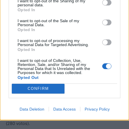
I want to opt-out of the Sharing of my
(Célia Barbosa, Cláudio Figueiredo e Teresa Pereira) e
personal data.
Opted In
por três representantes do PSD (Paulo Hortênsio,
Susana Ferreira e Rodrigo Amaro).
I want to opt-out of the Sale of my
Personal Data.
Opted In
Na Assembleia Municipal, dos 25 membros eleitos
I want to opt-out of processing my
directamente, 14 são do PS, 9 do PSD e 2 do Chega. Os
Personal Data for Targeted Advertising.
restantes deputados são, por inerência de funções, os 24
Opted In
presidentes de Junta de Freguesia do concelho (16 são
I want to opt-out of Collection, Use,
do PS, dois do PSD e seis de movimentos
Retention, Sale, and/or Sharing of my
Personal Data that Is Unrelated with the
independentes).
Purposes for which it was collected.
Opted Out
Nas eleições autárquicas de 12 de Outubro, o PS obteve
CONFIRM
49,44% (6.554 votos) e ficou com quatro mandatos
(incluindo o presidente), o PSD 33,83% (4.484 votos) e
tem três mandatos. O Chega atingiu os 8,44% (1119
Data Deletion
Data Access
Privacy Policy
votos), o PCP-PEV 2,40 % (322 votos) e o CDS-PP 2,11%
(280 votos).