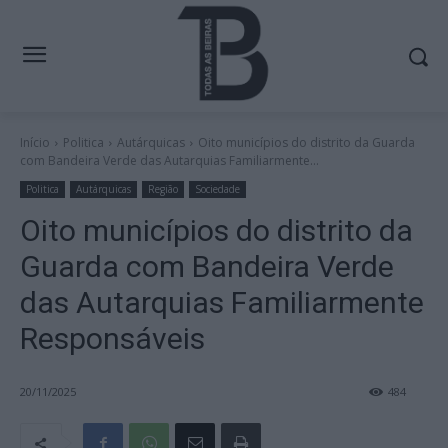
Início
Politica
Autárquicas
Oito municípios do distrito da Guarda
com Bandeira Verde das Autarquias Familiarmente...
Politica
Autárquicas
Região
Sociedade
Oito municípios do distrito da
Guarda com Bandeira Verde
das Autarquias Familiarmente
Responsáveis
20/11/2025
484