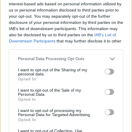
municípios, menos 14 do que no ano passado.
interest-based ads based on personal information utilized by
us or personal information disclosed to third parties prior to
your opt-out. You may separately opt-out of the further
disclosure of your personal information by third parties on the
IAB’s list of downstream participants. This information may
also be disclosed by us to third parties on the
IAB’s List of
Downstream Participants
that may further disclose it to other
third parties.
Personal Data Processing Opt Outs
I want to opt-out of the Sharing of my
Artigo anterior
Próximo artigo
personal data.
Urgência Obstétrica, Bloco de
Trinta empresas do distrito
Opted In
Partos e Internamento de
da Guarda com estatuto
Obstetrícia e Ginecologia
“PME Excelência”
I want to opt-out of the Sale of my
Personal Data.
passam a funcionar no
Opted In
pavilhão 5 do Hospital da
Guarda
I want to opt-out of processing my
Personal Data for Targeted Advertising.
Opted In
Artigos Relacionados
I want to opt-out of Collection, Use,