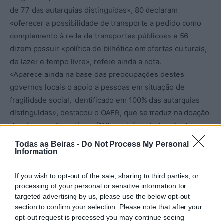
de 77 das autarquias distinguidas», 80 declaram
«oferecer a possibilidade de transporte a pedido como
complemento à rede de transportes públicos» e 56
dizem possuir «política de bilhética em ofertas culturais,
de lazer e tempo livre», refere ainda a nota.
«Aparece ainda na base das preocupações destes
governos locais o apoio a pessoas em situação de
fragilidade social, identificado em 100% das autarquias
distinguidas», destacou o OAFR, que se traduz na doação
de géneros alimentícios (112 municípios), doação de
medicamentos (94) e despesas como água, electricidade
Todas as Beiras -
Do Not Process My Personal
ou renda (113).
Information
O OAFR, criado em 2008 pela Associação Portuguesa de
If you wish to opt-out of the sale, sharing to third parties, or
Famílias Numerosas, visa acompanhar, galardoar e
processing of your personal or sensitive information for
divulgar as melhores práticas das autarquias
targeted advertising by us, please use the below opt-out
portuguesas em matéria de responsabilidade familiar.
section to confirm your selection. Please note that after your
Nesta 17.ª edição responderam ao inquérito 155 dos 308
opt-out request is processed you may continue seeing