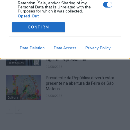
Retention, Sale, and/or Sharing of my
Personal Data that Is Unrelated with the
Purposes for which it was collected.
Incêndio florestal no concelho de Fornos
Opted Out
de Algodres
07/08/2026
CONFIRM
Destaques
Presidente da República considera que a
Data Deletion
Data Access
Privacy Policy
Feira de São Mateus é um local de
encontro da diáspora mas também um
lugar de expressão do...
Destaques
07/08/2026
Presidente da República deverá estar
presente na abertura da Feira de São
Mateus
06/08/2026
Cultura