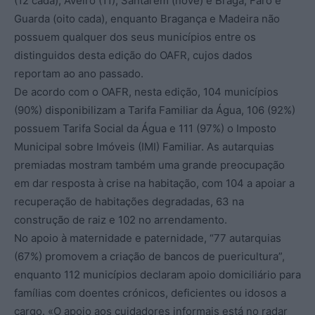
(12 cada), Aveiro (11), Santarém (nove) e Braga, Faro e
Guarda (oito cada), enquanto Bragança e Madeira não
possuem qualquer dos seus municípios entre os
distinguidos desta edição do OAFR, cujos dados
reportam ao ano passado.
De acordo com o OAFR, nesta edição, 104 municípios
(90%) disponibilizam a Tarifa Familiar da Água, 106 (92%)
possuem Tarifa Social da Água e 111 (97%) o Imposto
Municipal sobre Imóveis (IMI) Familiar. As autarquias
premiadas mostram também uma grande preocupação
em dar resposta à crise na habitação, com 104 a apoiar a
recuperação de habitações degradadas, 63 na
construção de raiz e 102 no arrendamento.
No apoio à maternidade e paternidade, “77 autarquias
(67%) promovem a criação de bancos de puericultura”,
enquanto 112 municípios declaram apoio domiciliário para
famílias com doentes crónicos, deficientes ou idosos a
cargo. «O apoio aos cuidadores informais está no radar