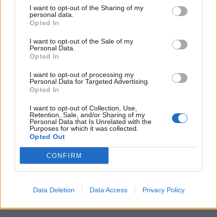
I want to opt-out of the Sharing of my
Feira de São Bartolomeu, em Trancoso,
personal data.
Opted In
abre hoje as portas
07/08/2026
I want to opt-out of the Sale of my
Destaques
Personal Data.
Opted In
Presidente da República considera que a
I want to opt-out of processing my
Feira de São Mateus é um local de
Personal Data for Targeted Advertising.
encontro da diáspora mas também um
Opted In
lugar de expressão do...
Destaques
07/08/2026
I want to opt-out of Collection, Use,
Retention, Sale, and/or Sharing of my
Personal Data that Is Unrelated with the
Presidente da República deverá estar
Purposes for which it was collected.
presente na abertura da Feira de São
Opted Out
Mateus
CONFIRM
06/08/2026
Cultura
Data Deletion
Data Access
Privacy Policy