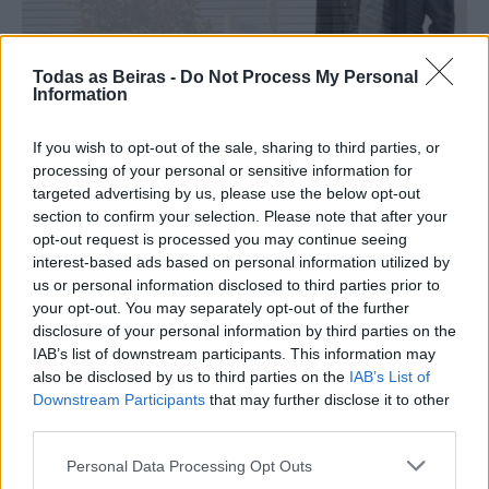
Todas as Beiras -
Do Not Process My Personal
Information
If you wish to opt-out of the sale, sharing to third parties, or
processing of your personal or sensitive information for
targeted advertising by us, please use the below opt-out
section to confirm your selection. Please note that after your
opt-out request is processed you may continue seeing
interest-based ads based on personal information utilized by
Artigo anterior
Próximo artigo
us or personal information disclosed to third parties prior to
Faleceu o empresário do
Tenente-general Pedro
your opt-out. You may separately opt-out of the further
Café Rio Côa, popularmente
Oliveira, do concelho de Seia,
disclosure of your personal information by third parties on the
conhecido como o “João do
nomeado comandante do
IAB’s list of downstream participants. This information may
Côa”
Comando Operacional da
also be disclosed by us to third parties on the
IAB’s List of
GNR
Downstream Participants
that may further disclose it to other
third parties.
Personal Data Processing Opt Outs
Artigos Relacionados