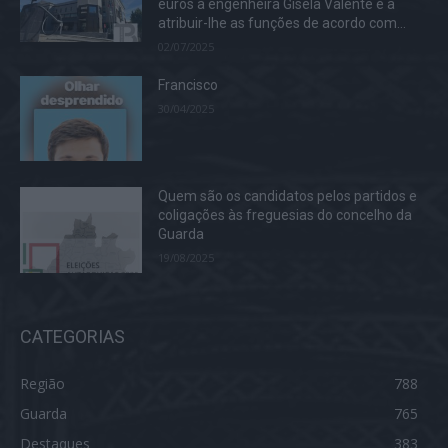
euros à engenheira Gisela Valente e a
atribuir-lhe as funções de acordo com...
02/07/2025
Francisco
30/04/2025
Quem são os candidatos pelos partidos e
coligações às freguesias do concelho da
Guarda
19/08/2025
CATEGORIAS
Região
788
Guarda
765
Destaques
383