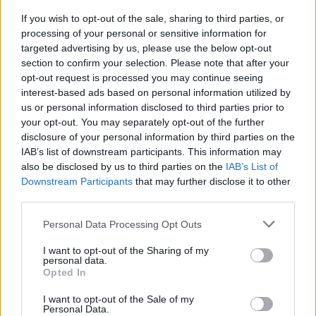
If you wish to opt-out of the sale, sharing to third parties, or
Crossódromo das Lajes, em Fernão
processing of your personal or sensitive information for
Joanes, recebe no Sábado etapa do
targeted advertising by us, please use the below opt-out
Campeonato Nacional de Supercross
section to confirm your selection. Please note that after your
06/08/2026
opt-out request is processed you may continue seeing
Desporto
interest-based ads based on personal information utilized by
us or personal information disclosed to third parties prior to
your opt-out. You may separately opt-out of the further
disclosure of your personal information by third parties on the
IAB’s list of downstream participants. This information may
also be disclosed by us to third parties on the
IAB’s List of
ARTIGOS MAIS POPULARES
Downstream Participants
that may further disclose it to other
third parties.
Presidente da República considera que a
Feira de São Mateus é um local de
Personal Data Processing Opt Outs
encontro da diáspora mas também um
lugar de expressão do...
I want to opt-out of the Sharing of my
personal data.
07/08/2026
Opted In
Francisco Campos é o vencedor da 1.ª
I want to opt-out of the Sale of my
Etapa da Volta a Portugal
Personal Data.