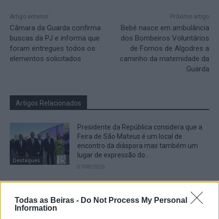
Artigo anterior
Próximo artigo
Câmara da Guarda confirma
Bebé nasce em ambulância
buscas da PJ e informa que
dos Bombeiros Voluntários
foram entregues todos os
de Fornos de Algodres a
elementos solicitados
caminho da maternidade da
Guarda
Artigos Relacionados
Presidente da República considera que a
Feira de São Mateus é um local de
encontro da diáspora mas também um
lugar de expressão do...
Destaques
07/08/2026
Presidente da República deverá estar
presente na abertura da Feira de São
Todas as Beiras -
Do Not Process My Personal
Mateus
Information
06/08/2026
Cultura