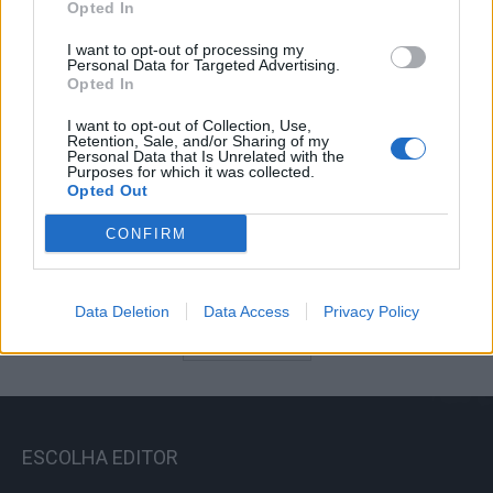
Opted In
06/08/2026
I want to opt-out of processing my
Personal Data for Targeted Advertising.
Opted In
Presidente da República deverá estar
presente na abertura da Feira de São
I want to opt-out of Collection, Use,
Mateus
Retention, Sale, and/or Sharing of my
Personal Data that Is Unrelated with the
06/08/2026
Purposes for which it was collected.
Opted Out
Primeira etapa da Volta a Portugal em
CONFIRM
Bicicleta começa esta tarde na Lourinhã
06/08/2026
Data Deletion
Data Access
Privacy Policy
Carregar mais
ESCOLHA EDITOR